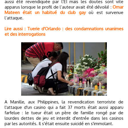
aussi été revendiquée par l’EI mais les doutes sont vite
apparus lorsque le profil de l’auteur avait été dévoilé :
Omar
Mateen était un habitué du club gay
où est survenue
l’attaque.
Lire aussi : Tuerie d'Orlando : des condamnations unanimes
et des interrogations
A Manille, aux Philippines, la revendication terroriste de
l'attaque d'un casino qui a fait 37 morts était aussi apparu
farfelue : le tueur était un père de famille rongé par de
lourdes dettes de jeu et interdit d'entrée dans les casinos
par les autorités. Il s'était ensuite suicidé en s'immolant.