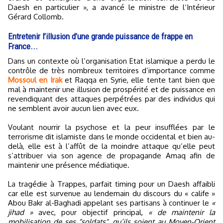
Daesh en particulier », a avancé le ministre de l’Intérieur
Gérard Collomb.
Entretenir l’illusion d’une grande puissance de frappe en
France...
Dans un contexte où l’organisation Etat islamique a perdu le
contrôle de très nombreux territoires d’importance comme
Mossoul en Irak
et Raqqa en Syrie, elle tente tant bien que
mal à maintenir une illusion de prospérité et de puissance en
revendiquant des attaques perpétrées par des individus qui
ne semblent avoir aucun lien avec eux.
Voulant nourrir la psychose et la peur insufflées par le
terrorisme dit islamiste dans le monde occidental et bien au-
delà, elle est à l’affût de la moindre attaque qu’elle peut
s’attribuer via son agence de propagande Amaq afin de
maintenir une présence médiatique.
La tragédie à Trappes, parfait timing pour un Daesh affaibli
car elle est survenue au lendemain du discours du « calife »
Abou Bakr al-Baghadi appelant ses partisans à continuer le
«
jihad »
avec, pour objectif principal,
« de maintenir la
mobilisation de ses "soldats", qu’ils soient au Moyen-Orient