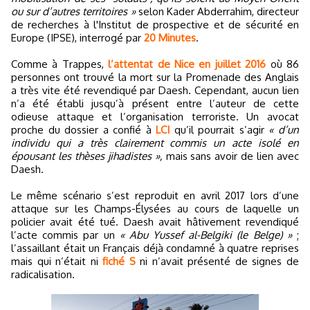
ou sur d’autres territoires »
selon Kader Abderrahim, directeur
de recherches à l'Institut de prospective et de sécurité en
Europe (IPSE), interrogé par
20 Minutes
.
Comme à Trappes,
l’attentat de Nice en juillet 2016
où 86
personnes ont trouvé la mort sur la Promenade des Anglais
a très vite été revendiqué par Daesh. Cependant, aucun lien
n’a été établi jusqu’à présent entre l’auteur de cette
odieuse attaque et l’organisation terroriste. Un avocat
proche du dossier a confié à
LCI
qu’il pourrait s’agir
« d’un
individu qui a très clairement commis un acte isolé en
épousant les thèses jihadistes »,
mais sans avoir de lien avec
Daesh.
Le même scénario s’est reproduit en avril 2017 lors d’une
attaque sur les Champs-Élysées au cours de laquelle un
policier avait été tué. Daesh avait hâtivement revendiqué
l’acte commis par un
« Abu Yussef al-Belgiki (le Belge) »
;
l’assaillant était un Français déjà condamné à quatre reprises
mais qui n’était ni
fiché S
ni n’avait présenté de signes de
radicalisation.