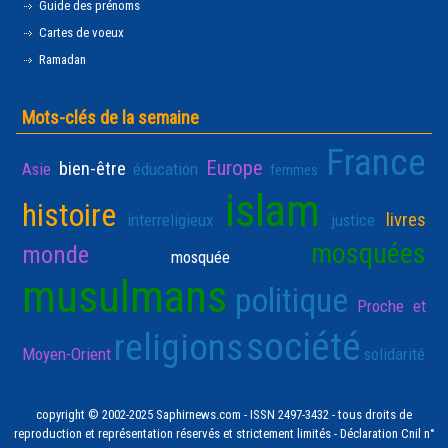
Guide des prénoms
Cartes de voeux
Ramadan
Mots-clés de la semaine
France
Europe
bien-être
Asie
éducation
femmes
islam
histoire
livres
interreligieux
justice
mosquées
monde
mosquée
musulmans
politique
Proche et
société
religions
Moyen-Orient
solidarité
copyright © 2002-2025 Saphirnews.com - ISSN 2497-3432 - tous droits de
reproduction et représentation réservés et strictement limités - Déclaration Cnil n°