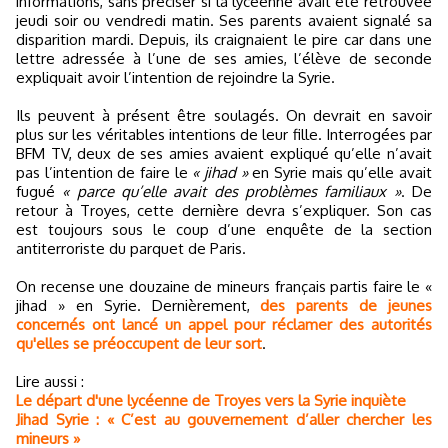
informations, sans préciser si la lycéenne avait été retrouvée
jeudi soir ou vendredi matin. Ses parents avaient signalé sa
disparition mardi. Depuis, ils craignaient le pire car dans une
lettre adressée à l’une de ses amies, l’élève de seconde
expliquait avoir l’intention de rejoindre la Syrie.
Ils peuvent à présent être soulagés. On devrait en savoir
plus sur les véritables intentions de leur fille. Interrogées par
BFM TV, deux de ses amies avaient expliqué qu’elle n’avait
pas l’intention de faire le
« jihad »
en Syrie mais qu’elle avait
fugué
« parce qu’elle avait des problèmes familiaux »
. De
retour à Troyes, cette dernière devra s’expliquer. Son cas
est toujours sous le coup d’une enquête de la section
antiterroriste du parquet de Paris.
On recense une douzaine de mineurs français partis faire le «
jihad » en Syrie. Dernièrement,
des parents de jeunes
concernés ont lancé un appel pour réclamer des autorités
qu'elles se préoccupent de leur sort
.
Lire aussi :
Le départ d'une lycéenne de Troyes vers la Syrie inquiète
Jihad Syrie : « C’est au gouvernement d’aller chercher les
mineurs »