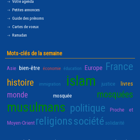
Votre agenda
Petites annonces
Guide des prénoms
Cartes de voeux
Ramadan
Mots-clés de la semaine
France
Europe
bien-être
Asie
économie
éducation
islam
histoire
livres
justice
immigration
mosquées
monde
mosquée
musulmans
politique
Proche et
religions
société
Moyen-Orient
solidarité