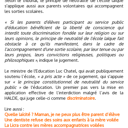
Selon le tribunal, le principe de neutralité de l'école laïque
s'applique aussi aux parents volontaires qui accompagnent
les sorties scolaires.
« Si les parents d'élèves participant au service public
d'éducation bénéficient de la liberté de conscience qui
interdit toute discrimination fondée sur leur religion ou sur
leurs opinions, le principe de neutralité de l'école laïque fait
obstacle à ce qu'ils manifestent, dans le cadre de
l'accompagnement d'une sortie scolaire, par leur tenue ou par
leurs propos, leurs convictions religieuses, politiques ou
philosophiques »
, indique le jugement.
Le ministre de l'Education Luc Chatel, qui avait publiquement
soutenu l’école,
« a pris acte »
de ce jugement, qui s'appuie
sur
« le principe constitutionnel de neutralité du service
public »
de l'éducation. Un premier pas vers la mise en
application effective de l’interdiction malgré l’avis de la
HALDE, qui juge celle-ci comme
discriminatoire
.
Lire aussi :
Quelle laïcité ? Maman, je ne peux plus être parent d’élève
Une dentiste refuse des soins aux enfants à la mère voilée
La Licra contre les mères accompagnatrices voilées