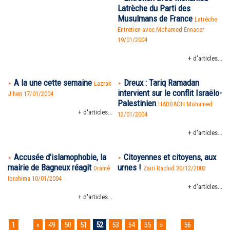
Latrèche du Parti des
Musulmans de France
Latrèche
Entretien avec Mohamed Ennacer
19/01/2004
+ d'articles...
A la une cette semaine
Dreux : Tariq Ramadan
Lazrak
intervient sur le conflit Israëlo-
Jihen 17/01/2004
Palestinien
HADDACH Mohamed
+ d'articles...
12/01/2004
+ d'articles...
Accusée d'islamophobie, la
Citoyennes et citoyens, aux
mairie de Bagneux réagit
urnes !
Dramé
Zaïri Rachid 30/12/2003
Ibrahima 10/01/2004
+ d'articles...
+ d'articles...
1
...
«
49
50
51
52
53
54
55
»
...
56