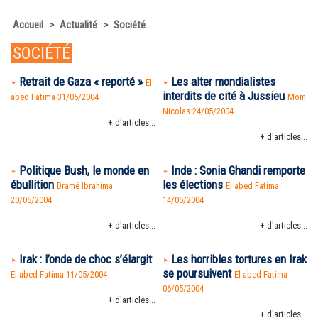
Accueil
>
Actualité
>
Société
SOCIÉTÉ
Retrait de Gaza « reporté »
Les alter mondialistes
El
interdits de cité à Jussieu
abed Fatima 31/05/2004
Mom
Nicolas 24/05/2004
+ d'articles...
+ d'articles...
Politique Bush, le monde en
Inde : Sonia Ghandi remporte
ébullition
les élections
Dramé Ibrahima
El abed Fatima
20/05/2004
14/05/2004
+ d'articles...
+ d'articles...
Irak : l’onde de choc s’élargit
Les horribles tortures en Irak
se poursuivent
El abed Fatima 11/05/2004
El abed Fatima
06/05/2004
+ d'articles...
+ d'articles...