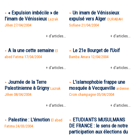
« Expulsion imbécile » de
Un imam de Vénissieux
l’imam de Vénissieux
expulsé vers Alger
Lazrak
OURABAH
Jihen 27/04/2004
Sofiane 21/04/2004
+ d'articles...
+ d'articles...
A la une cette semaine
Le 21e Bourget de l'Uoif
El
abed Fatima 17/04/2004
Bamba Amara 12/04/2004
+ d'articles...
+ d'articles...
Journée de la Terre
L'islamophobie frappe une
Palestinienne à Grigny
mosquée à Vecqueville
Lazrak
ardenne
Jihen 08/04/2004
Crcm champagne 05/04/2004
+ d'articles...
+ d'articles...
Palestine : L'émotion
ETUDIANTS MUSULMANS
El abed
DE FRANCE : le sens de notre
Fatima 24/03/2004
participation aux élections du