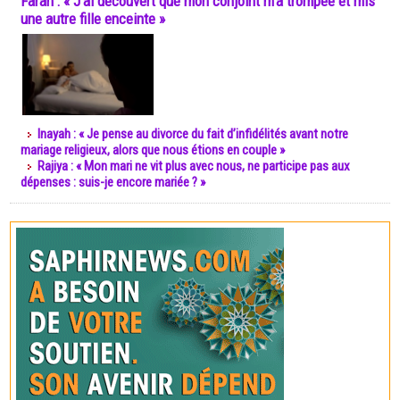
Farah : « J’ai découvert que mon conjoint m’a trompée et mis
une autre fille enceinte »
Inayah : « Je pense au divorce du fait d’infidélités avant notre
mariage religieux, alors que nous étions en couple »
Rajiya : « Mon mari ne vit plus avec nous, ne participe pas aux
dépenses : suis-je encore mariée ? »