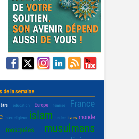
s de la semaine
France
Europe
-être
éducation
femmes
islam
e
monde
livres
interreligieux
justice
musulmans
mosquées