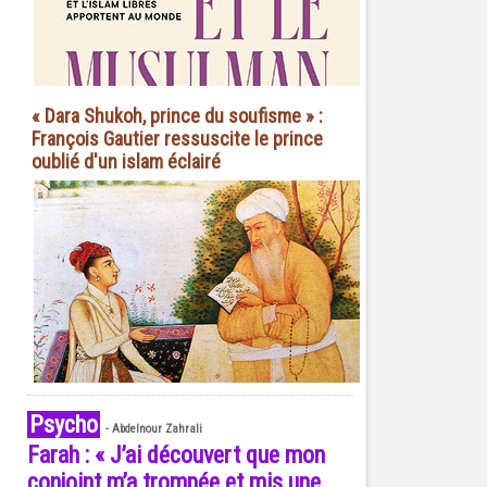
« Dara Shukoh, prince du soufisme » :
François Gautier ressuscite le prince
oublié d'un islam éclairé
Psycho
-
Abdelnour Zahrali
Farah : « J’ai découvert que mon
conjoint m’a trompée et mis une