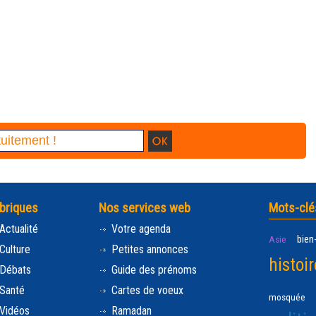
briques
Nos services web
Mots-clé
Actualité
Votre agenda
bien
Asie
Culture
Petites annonces
histoir
Débats
Guide des prénoms
Santé
Cartes de voeux
mosquée
Vidéos
Ramadan