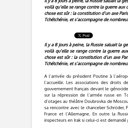
Il y a 8 jours à peine, la Russie saluait la g
voilà qu’elle se range contre la guerre aux
chose est sûr : la constitution d’un axe Pari
Tchétchénie, et s’accompagne de nombreu
Il y a 8 jours à peine, la Russie saluait la g
voilà qu’elle se range contre la guerre au
chose est sûr : la constitution d’un axe Pa
Tchétchénie, et s’accompagne de nombreu
A l’arrivée du président Poutine à l’aérop
l’accueillir. Les associations des droits
gouvernement français devant le génocide 
sur la répression de l’armée russe en T
d’otages au théâtre Doubrovka de Moscou, 
sa rencontre avec le chancelier Schröder, 
France et l’Allemagne. En outre la Rus
inspecteurs en Irak si celui-ci est demand