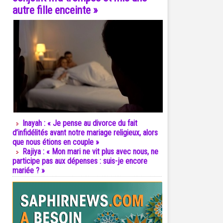
autre fille enceinte »
Inayah : « Je pense au divorce du fait
d’infidélités avant notre mariage religieux, alors
que nous étions en couple »
Rajiya : « Mon mari ne vit plus avec nous, ne
participe pas aux dépenses : suis-je encore
mariée ? »