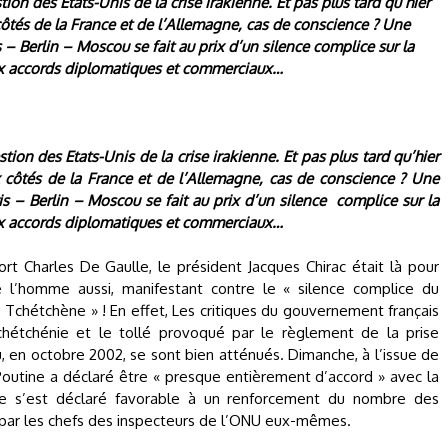
estion des Etats-Unis de la crise irakienne. Et pas plus tard qu’hier
 côtés de la France et de l’Allemagne, cas de conscience ? Une
s – Berlin – Moscou se fait au prix d’un silence complice sur la
x accords diplomatiques et commerciaux…
estion des Etats-Unis de la crise irakienne. Et pas plus tard qu’hier
x côtés de la France et de l’Allemagne, cas de conscience ? Une
ris – Berlin – Moscou se fait au prix d’un silence complice sur la
x accords diplomatiques et commerciaux…
ort Charles De Gaulle, le président Jacques Chirac était là pour
 de l’homme aussi, manifestant contre le « silence complice du
Tchétchène » ! En effet, Les critiques du gouvernement français
chétchénie et le tollé provoqué par le règlement de la prise
en octobre 2002, se sont bien atténués. Dimanche, à l’issue de
Poutine a déclaré être « presque entièrement d’accord » avec la
sie s’est déclaré favorable à un renforcement du nombre des
é par les chefs des inspecteurs de l’ONU eux-mêmes.