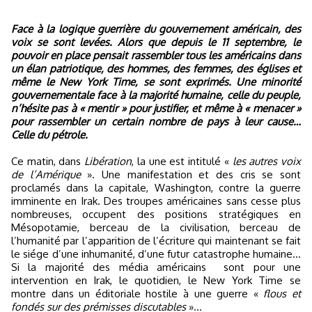
Face à la logique guerrière du gouvernement américain, des
voix se sont levées. Alors que depuis le 11 septembre, le
pouvoir en place pensait rassembler tous les américains dans
un élan patriotique, des hommes, des femmes, des églises et
même le New York Time, se sont exprimés. Une minorité
gouvernementale face à la majorité humaine, celle du peuple,
n’hésite pas à « mentir » pour justifier, et même à « menacer »
pour rassembler un certain nombre de pays à leur cause…
Celle du pétrole.
Ce matin, dans
Libération
, la une est intitulé «
les autres voix
de l’Amérique
». Une manifestation et des cris se sont
proclamés dans la capitale, Washington, contre la guerre
imminente en Irak. Des troupes américaines sans cesse plus
nombreuses, occupent des positions stratégiques en
Mésopotamie, berceau de la civilisation, berceau de
l’humanité par l’apparition de l’écriture qui maintenant se fait
le siége d’une inhumanité, d’une futur catastrophe humaine…
Si la majorité des média américains
sont pour une
intervention en Irak, le quotidien, le New York Time se
montre dans un éditoriale hostile à une guerre «
flous et
fondés sur des prémisses discutables
»…