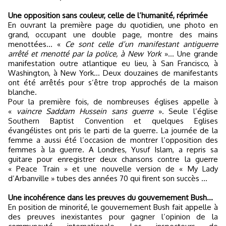
Une opposition sans couleur, celle de l’humanité, réprimée
En ouvrant la première page du quotidien, une photo en
grand, occupant une double page, montre des mains
menottées… «
Ce sont celle d’un manifestant antiguerre
arrêté et menotté par la police, à New York
»… Une grande
manifestation outre atlantique eu lieu, à San Francisco, à
Washington, à New York… Deux douzaines de manifestants
ont été arrêtés pour s’être trop approchés de la maison
blanche.
Pour la première fois, de nombreuses églises appelle à
«
vaincre Saddam Hussein sans guerre
». Seule l’église
Southern Baptist Convention et quelques Eglises
évangélistes ont pris le parti de la guerre. La journée de la
femme a aussi été l’occasion de montrer l’opposition des
femmes à la guerre. A Londres, Yusuf Islam, a repris sa
guitare pour enregistrer deux chansons contre la guerre
« Peace Train » et une nouvelle version de « My Lady
d’Arbanville » tubes des années 70 qui firent son succès ...
Une incohérence dans les preuves du gouvernement Bush…
En position de minorité, le gouvernement Bush fait appelle à
des preuves inexistantes pour gagner l’opinion de la