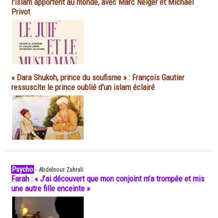
l'islam apportent au monde, avec Marc Neiger et Michaël
Privot
« Dara Shukoh, prince du soufisme » : François Gautier
ressuscite le prince oublié d'un islam éclairé
Psycho
-
Abdelnour Zahrali
Farah : « J’ai découvert que mon conjoint m’a trompée et mis
une autre fille enceinte »