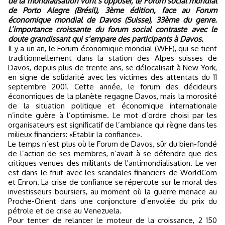
de la mondialisation vont s’opposer, le Forum social mondial
de Porto Alegre (Brésil), 3ème édition, face au Forum
économique mondial de Davos (Suisse), 33ème du genre.
L’importance croissante du forum social contraste avec le
doute grandissant qui s’empare des participants à Davos.
Il y a un an, le Forum économique mondial (WEF), qui se tient
traditionnellement dans la station des Alpes suisses de
Davos, depuis plus de trente ans, se délocalisait à New York,
en signe de solidarité avec les victimes des attentats du 11
septembre 2001. Cette année, le forum des décideurs
économiques de la planète regagne Davos, mais la morosité
de la situation politique et économique internationale
n’incite guère à l’optimisme. Le mot d’ordre choisi par les
organisateurs est significatif de l’ambiance qui règne dans les
milieux financiers: «Etablir la confiance».
Le temps n’est plus où le Forum de Davos, sûr du bien-fondé
de l’action de ses membres, n’avait à se défendre que des
critiques venues des militants de l'antimondialisation. Le ver
est dans le fruit avec les scandales financiers de WorldCom
et Enron. La crise de confiance se répercute sur le moral des
investisseurs boursiers, au moment où la guerre menace au
Proche-Orient dans une conjoncture d’envolée du prix du
pétrole et de crise au Venezuela.
Pour tenter de relancer le moteur de la croissance, 2 150