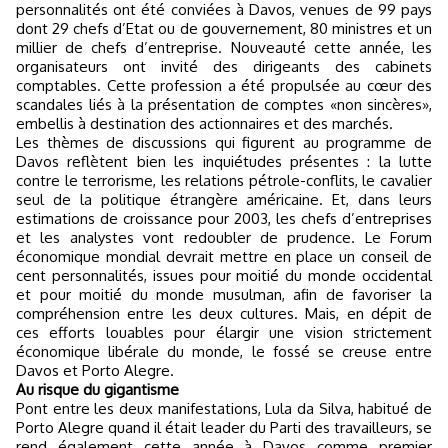
personnalités ont été conviées à Davos, venues de 99 pays
dont 29 chefs d’Etat ou de gouvernement, 80 ministres et un
millier de chefs d’entreprise. Nouveauté cette année, les
organisateurs ont invité des dirigeants des cabinets
comptables. Cette profession a été propulsée au cœur des
scandales liés à la présentation de comptes «non sincères»,
embellis à destination des actionnaires et des marchés.
Les thèmes de discussions qui figurent au programme de
Davos reflètent bien les inquiétudes présentes : la lutte
contre le terrorisme, les relations pétrole-conflits, le cavalier
seul de la politique étrangère américaine. Et, dans leurs
estimations de croissance pour 2003, les chefs d’entreprises
et les analystes vont redoubler de prudence. Le Forum
économique mondial devrait mettre en place un conseil de
cent personnalités, issues pour moitié du monde occidental
et pour moitié du monde musulman, afin de favoriser la
compréhension entre les deux cultures. Mais, en dépit de
ces efforts louables pour élargir une vision strictement
économique libérale du monde, le fossé se creuse entre
Davos et Porto Alegre.
Au risque du gigantisme
Pont entre les deux manifestations, Lula da Silva, habitué de
Porto Alegre quand il était leader du Parti des travailleurs, se
rend également cette année à Davos comme premier