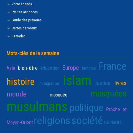
Votre agenda
Petites annonces
Guide des prénoms
Cartes de voeux
Ramadan
Mots-clés de la semaine
France
Europe
bien-être
Asie
éducation
femmes
islam
histoire
justice
livres
immigration
mosquées
monde
mosquée
musulmans
politique
Proche et
religions
société
Moyen-Orient
solidarité