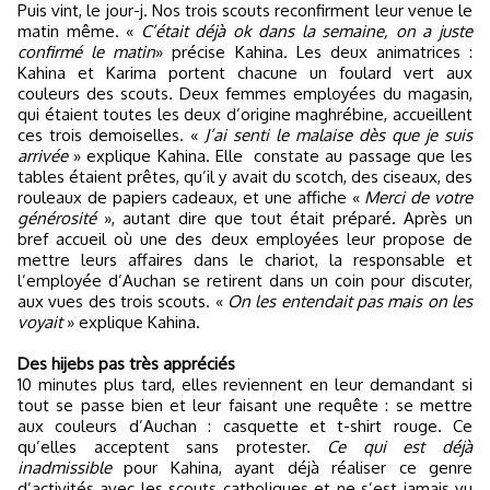
Puis vint, le jour-j. Nos trois scouts reconfirment leur venue le
matin même. «
C’était déjà ok dans la semaine, on a juste
confirmé le matin
» précise Kahina. Les deux animatrices :
Kahina et Karima portent chacune un foulard vert aux
couleurs des scouts. Deux femmes employées du magasin,
qui étaient toutes les deux d’origine maghrébine, accueillent
ces trois demoiselles. «
J’ai senti le malaise dès que je suis
arrivée
» explique Kahina. Elle
constate au passage que les
tables étaient prêtes, qu’il y avait du scotch, des ciseaux, des
rouleaux de papiers cadeaux, et une affiche «
Merci de votre
générosité
», autant dire que tout était préparé. Après un
bref accueil où une des deux employées leur propose de
mettre leurs affaires dans le chariot, la responsable et
l’employée d’Auchan se retirent dans un coin pour discuter,
aux vues des trois scouts. «
On les entendait pas mais on les
voyait
» explique Kahina.
Des hijebs pas très appréciés
10 minutes plus tard, elles reviennent en leur demandant si
tout se passe bien et leur faisant une requête : se mettre
aux couleurs d’Auchan : casquette et t-shirt rouge. Ce
qu’elles acceptent sans protester.
Ce qui est déjà
inadmissible
pour Kahina, ayant déjà réaliser ce genre
d’activités avec les scouts catholiques et ne s’est jamais vu