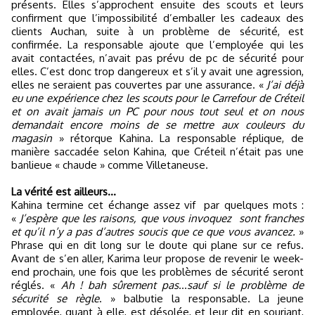
présents. Elles s’approchent ensuite des scouts et leurs
confirment que l’impossibilité d’emballer les cadeaux des
clients Auchan, suite à un problème de sécurité, est
confirmée. La responsable ajoute que l’employée qui les
avait contactées, n’avait pas prévu de pc de sécurité pour
elles. C’est donc trop dangereux et s’il y avait une agression,
elles ne seraient pas couvertes par une assurance. «
J’ai déjà
eu une expérience chez les scouts pour le Carrefour de Créteil
et on avait jamais un PC pour nous tout seul et on nous
demandait encore moins de se mettre aux couleurs du
magasin
» rétorque Kahina. La responsable réplique, de
manière saccadée selon Kahina, que Créteil n’était pas une
banlieue « chaude » comme Villetaneuse.
La vérité est ailleurs...
Kahina termine cet échange assez vif
par quelques mots :
«
J’espère que les raisons, que vous invoquez
sont franches
et qu’il n’y a pas d’autres soucis que ce que vous avancez.
»
Phrase qui en dit long sur le doute qui plane sur ce refus.
Avant de s’en aller, Karima leur propose de revenir le week-
end prochain, une fois que les problèmes de sécurité seront
réglés. «
Ah ! bah sûrement pas
…
sauf si le problème de
sécurité se règle
. » balbutie la responsable. La jeune
employée, quant à elle, est désolée, et leur dit en souriant,