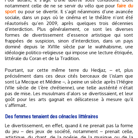
notamment celle de ne se servir du vélo que pour
faire du
sport
ou pour se divertir. Il s’agit néanmoins d’une avancée
sociale, dans un pays où le cinéma et le théâtre n’ont été
réautorisés qu’en 2009, après quelques trois décennies
d’interdiction. Plus généralement, ce sont les diverses
formes de divertissement d’essence artistique qui sont
frappées de suspicion, sinon d’interdiction, dans un pays
dominé depuis le XVIIIe siècle par le wahhabisme, une
idéologie politico-religieuse qui impose une lecture étriquée,
littérale du Coran et de la Tradition.
Pourtant, sur cette même terre du Hedjaz, ‒ et, plus
précisément dans ces deux cités berceaux de l’islam que
sont La Mecque et Médine ‒, à peine un siècle après l’Hégire
(VIIe siècle de l’ère chrétienne), une telle austérité n’était
pas de mise. Les musulmans d’alors se divertissaient, et leur
goût pour les arts gagnait en délicatesse à mesure qu’il
s’affirmait.
Des femmes tenaient des cénacles littéraires
Le divertissement, en effet, quand il ne prenait pas la forme
du jeu ‒ des jeux de société, notamment ‒ prenait celle,
artistique, du chant, de la poésie, de la musique ou de la