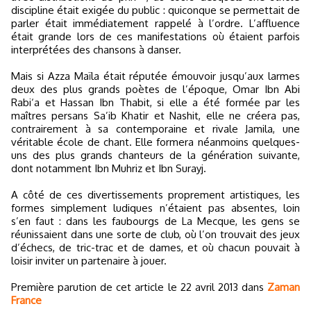
discipline était exigée du public : quiconque se permettait de
parler était immédiatement rappelé à l’ordre. L’affluence
était grande lors de ces manifestations où étaient parfois
interprétées des chansons à danser.
Mais si Azza Maïla était réputée émouvoir jusqu’aux larmes
deux des plus grands poètes de l’époque, Omar Ibn Abi
Rabi‘a et Hassan Ibn Thabit, si elle a été formée par les
maîtres persans Sa’ib Khatir et Nashit, elle ne créera pas,
contrairement à sa contemporaine et rivale Jamila, une
véritable école de chant. Elle formera néanmoins quelques-
uns des plus grands chanteurs de la génération suivante,
dont notamment Ibn Muhriz et Ibn Surayj.
A côté de ces divertissements proprement artistiques, les
formes simplement ludiques n’étaient pas absentes, loin
s’en faut : dans les faubourgs de La Mecque, les gens se
réunissaient dans une sorte de club, où l’on trouvait des jeux
d’échecs, de tric-trac et de dames, et où chacun pouvait à
loisir inviter un partenaire à jouer.
Première parution de cet article le 22 avril 2013 dans
Zaman
France