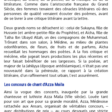
littérature. Comme dans l’aristocratie française du Grand
Siècle, des femmes tenaient des cénacles littéraires où des
personnes de qualité venaient écouter des poèmes, avant
de se livrer à une critique littéraire avant la lettre.
Deux grands noms se détachent ici : celui de Sukayna, fille de
Hussein (et arrière-petite-fille du Prophète), et Aïcha, fille de
Talha Ibn Ubayd Allah, un des compagnons de Muhammad.
Trônant dans son salon, à Médine, au milieu de plantes
odoriférantes, de fleurs, de fruits et de parfums, Aïcha
recueillait les hommages des poètes. A la fois critique et
mécène, elle jugeait leurs productions les plus récentes et
leur faisait bénéficier de ses largesses. Si la poésie, art
majeur de la Jahiliyya (époque antéislamique), n’était pas une
nouveauté dans la péninsule, ce rapport à la création
littéraire, d’un raffinement tout urbain, l’est assurément.
Les concours de chant d’Azza Maïla
Ainsi la vogue des concerts, inaugurée par la grande
chanteuse et luthiste Azza Maïla (VIIe siècle). Louée tant
pour son art que pour sa grande moralité, Azza, Médinoise
rattachée aux Ansars, organisait de véritables concours, ‒
avec distributions de prix ‒, au cours desquels une stricte