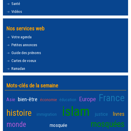
Santé
Vidéos
Nos services web
Votre agenda
Petites annonces
Guide des prénoms
Cartes de voeux
Ramadan
Mots-clés de la semaine
France
Europe
bien-être
Asie
économie
éducation
islam
histoire
livres
justice
immigration
mosquées
monde
mosquée