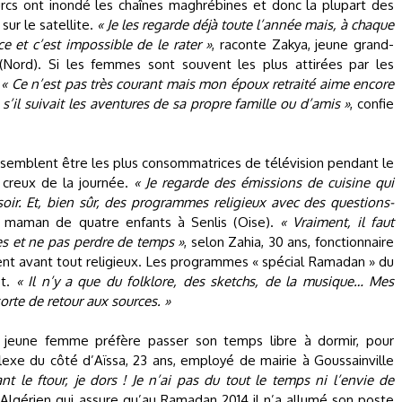
turcs ont inondé les chaînes maghrébines et donc la plupart des
ur le satellite.
« Je les regarde déjà toute l’année mais, à chaque
et c’est impossible de le rater »
, raconte Zakya, jeune grand-
Nord). Si les femmes sont souvent les plus attirées par les
.
« Ce n’est pas très courant mais mon époux retraité aime encore
s’il suivait les aventures de sa propre famille ou d’amis »
, confie
s semblent être les plus consommatrices de télévision pendant le
reux de la journée.
« Je regarde des émissions de cuisine qui
oir. Et, bien sûr, des programmes religieux avec des questions-
a, maman de quatre enfants à Senlis (Oise).
« Vraiment, il faut
es et ne pas perdre de temps »
, selon Zahia, 30 ans, fonctionnaire
ent avant tout religieux. Les programmes « spécial Ramadan » du
et.
« Il n’y a que du folklore, des sketchs, de la musique… Mes
sorte de retour aux sources. »
a jeune femme préfère passer son temps libre à dormir, pour
lexe du côté d’Aïssa, 23 ans, employé de mairie à Goussainville
nt le ftour, je dors ! Je n’ai pas du tout le temps ni l’envie de
o-Algérien qui assure qu’au Ramadan 2014 il n’a allumé son poste