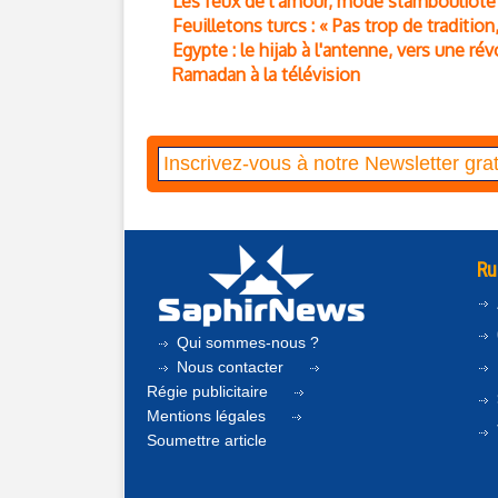
Les feux de l’amour, mode stambouliote
Feuilletons turcs : « Pas trop de traditio
Egypte : le hijab à l'antenne, vers une ré
Ramadan à la télévision
Ru
Qui sommes-nous ?
Nous contacter
Régie publicitaire
Mentions légales
Soumettre article