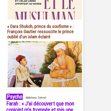
« Dara Shukoh, prince du soufisme » :
François Gautier ressuscite le prince
oublié d'un islam éclairé
Psycho
-
Abdelnour Zahrali
Farah : « J’ai découvert que mon
conjoint m’a trompée et mis une