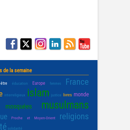
s de la semaine
France
Europe
-être
éducation
femmes
islam
e
monde
livres
interreligieux
justice
musulmans
mosquées
religions
que
Proche et Moyen-Orient
té
solidarité