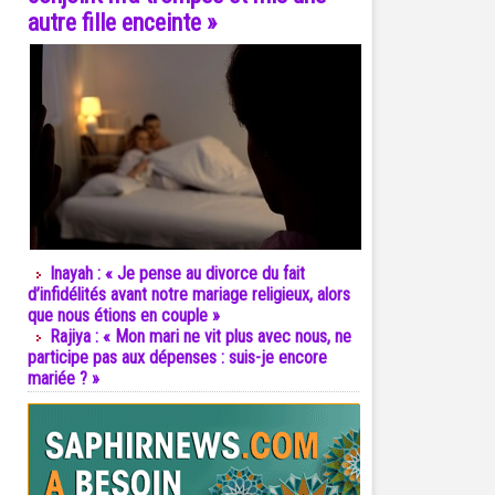
autre fille enceinte »
Inayah : « Je pense au divorce du fait
d’infidélités avant notre mariage religieux, alors
que nous étions en couple »
Rajiya : « Mon mari ne vit plus avec nous, ne
participe pas aux dépenses : suis-je encore
mariée ? »