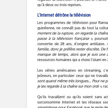
qu’à deux ou trois reprises.
L’Internet détrône la télévision
Les programmes de télévision pour Ramada
guinéenne, ne connaît pas du tout la cultu
moment de la rupture, on regarde la chaîne
passe à la télévision française »
, poursui
convertie de 28 ans, d’origine antillaise.
famille, donc je préfère rester discrète. De
manque de temps, alors que je suis une a
ressources humaines qui a choisi l’islam en
Les séries américaines en streaming, c’e
jeûneurs, en particulier ceux qui ne travai
sont quand même très longues… Pour ne pas 
je les regarde à la chaîne sur mon ordi »
, ra
Qu’ils travaillent ou qu’ils soient sans 
surconsomme Internet et les réseaux so
smartphone pour Facebook que le reste de l