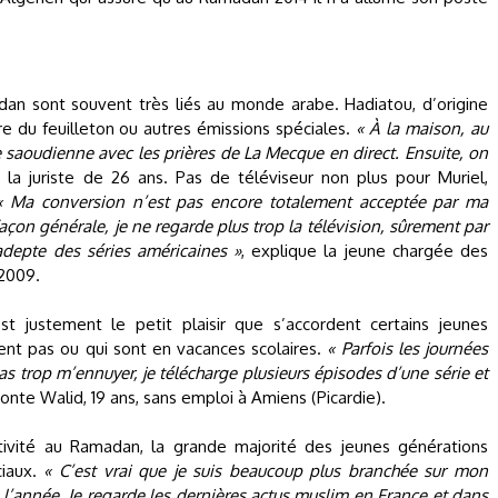
n sont souvent très liés au monde arabe. Hadiatou, d’origine
re du feuilleton ou autres émissions spéciales.
« À la maison, au
 saoudienne avec les prières de La Mecque en direct. Ensuite, on
t la juriste de 26 ans. Pas de téléviseur non plus pour Muriel,
« Ma conversion n’est pas encore totalement acceptée par ma
 façon générale, je ne regarde plus trop la télévision, sûrement par
depte des séries américaines »
, explique la jeune chargée des
 2009.
st justement le petit plaisir que s’accordent certains jeunes
llent pas ou qui sont en vacances scolaires.
« Parfois les journées
trop m’ennuyer, je télécharge plusieurs épisodes d’une série et
conte Walid, 19 ans, sans emploi à Amiens (Picardie).
activité au Ramadan, la grande majorité des jeunes générations
ciaux.
« C’est vrai que je suis beaucoup plus branchée sur mon
’année. Je regarde les dernières actus muslim en France et dans