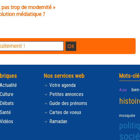
n, pas trop de modernité »
volution médiatique ?
briques
Nos services web
Mots-clé
Actualité
Votre agenda
bien
Asie
Culture
Petites annonces
histoir
Débats
Guide des prénoms
Santé
Cartes de voeux
mosquée
Vidéos
Ramadan
politi
socié