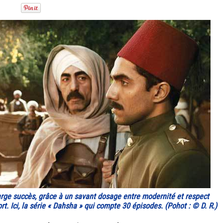
large succès, grâce à un savant dosage entre modernité et respect
rt. Ici, la série « Dahsha » qui compte 30 épisodes. (Pohot : © D. R.)