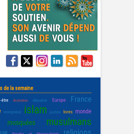
s de la semaine
France
Europe
-être
économie
éducation
islam
e
monde
livres
justice
immigration
musulmans
mosquées
religions
que
Proche et Moyen-Orient