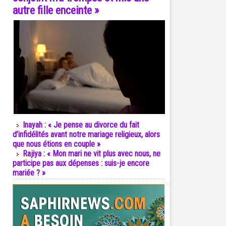
autre fille enceinte »
Inayah : « Je pense au divorce du fait
d’infidélités avant notre mariage religieux, alors
que nous étions en couple »
Rajiya : « Mon mari ne vit plus avec nous, ne
participe pas aux dépenses : suis-je encore
mariée ? »