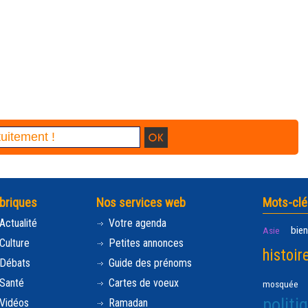
briques
Nos services web
Mots-clé
Actualité
Votre agenda
bien
Asie
Culture
Petites annonces
histoir
Débats
Guide des prénoms
Santé
Cartes de voeux
mosquée
politi
Vidéos
Ramadan