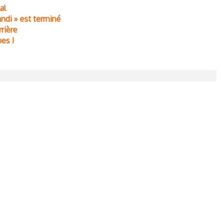
al
andi » est terminé
rrière
ues !