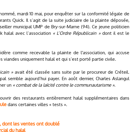
é nommé, mardi 10 mai, pour enquêter sur la conformité légale de
rants Quick. Il s’agit de la suite judiciaire de la plainte déposée,
onseiller municipal UMP de Bry-sur-Marne (94). Ce jeune politicien
k halal avec l’association
« L’Ordre Républicain »
dont il est le
sidère comme recevable la plainte de l'association, qui accuse
 viandes uniquement halal et qui s’est porté partie civile.
icain »
avait été classée sans suite par le procureur de Créteil.
pal semble aujourd’hui payer. En août dernier, Charles Aslangul
ner un
« combat de la laïcité contre le communautarisme »
.
’ouvrir des restaurants entièrement halal supplémentaires dans
ule
dans certaines villes « tests ».
», dont les ventes ont doublé
ial du halal