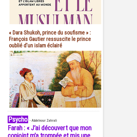
« Dara Shukoh, prince du soufisme » :
François Gautier ressuscite le prince
oublié d'un islam éclairé
Psycho
-
Abdelnour Zahrali
Farah : « J’ai découvert que mon
conjoint m’a trompée et mis une