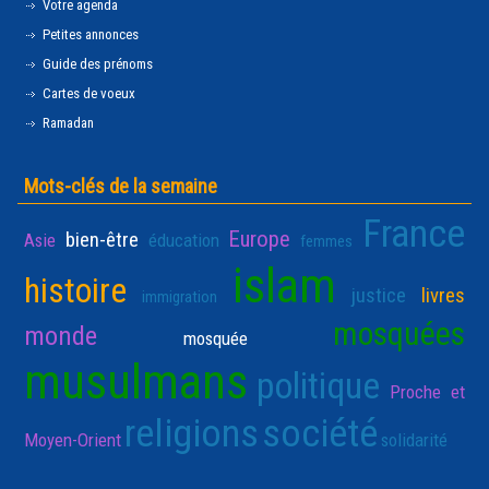
Votre agenda
Petites annonces
Guide des prénoms
Cartes de voeux
Ramadan
Mots-clés de la semaine
France
Europe
bien-être
Asie
éducation
femmes
islam
histoire
justice
livres
immigration
mosquées
monde
mosquée
musulmans
politique
Proche et
religions
société
Moyen-Orient
solidarité