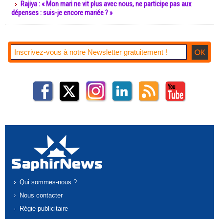
Rajiya : « Mon mari ne vit plus avec nous, ne participe pas aux
dépenses : suis-je encore mariée ? »
Qui sommes-nous ?
Nous contacter
Régie publicitaire