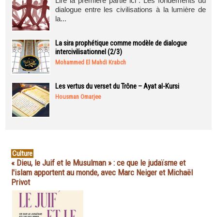
Lire la première partie ici : Les fondements du
dialogue entre les civilisations à la lumière de
la...
La sira prophétique comme modèle de dialogue
intercivilisationnel (2/3)
Mohammed El Mahdi Krabch
Les vertus du verset du Trône – Ayat al-Kursi
Housman Omarjee
Culture
« Dieu, le Juif et le Musulman » : ce que le judaïsme et
l'islam apportent au monde, avec Marc Neiger et Michaël
Privot