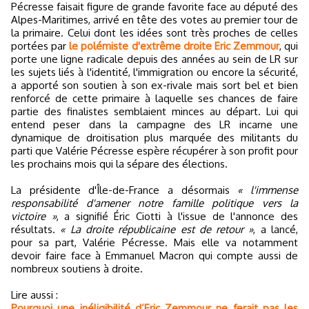
Pécresse faisait figure de grande favorite face au député des
Alpes-Maritimes, arrivé en tête des votes au premier tour de
la primaire. Celui dont les idées sont très proches de celles
portées par
le polémiste d'extrême droite Eric Zemmour
, qui
porte une ligne radicale depuis des années au sein de LR sur
les sujets liés à l'identité, l'immigration ou encore la sécurité,
a apporté son soutien à son ex-rivale mais sort bel et bien
renforcé de cette primaire à laquelle ses chances de faire
partie des finalistes semblaient minces au départ. Lui qui
entend peser dans la campagne des LR incarne une
dynamique de droitisation plus marquée des militants du
parti que Valérie Pécresse espère récupérer à son profit pour
les prochains mois qui la sépare des élections.
La présidente d'Île-de-France a désormais
« l'immense
responsabilité d'amener notre famille politique vers la
victoire »
, a signifié Éric Ciotti à l'issue de l'annonce des
résultats.
« La droite républicaine est de retour »
, a lancé,
pour sa part, Valérie Pécresse. Mais elle va notamment
devoir faire face à Emmanuel Macron qui compte aussi de
nombreux soutiens à droite.
Lire aussi :
Pourquoi une inéligibilité d’Eric Zemmour ne ferait pas les