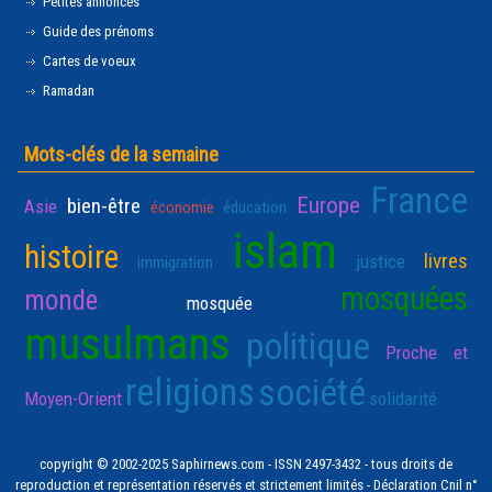
Petites annonces
Guide des prénoms
Cartes de voeux
Ramadan
Mots-clés de la semaine
France
Europe
bien-être
Asie
économie
éducation
islam
histoire
livres
justice
immigration
mosquées
monde
mosquée
musulmans
politique
Proche et
religions
société
Moyen-Orient
solidarité
copyright © 2002-2025 Saphirnews.com - ISSN 2497-3432 - tous droits de
reproduction et représentation réservés et strictement limités - Déclaration Cnil n°