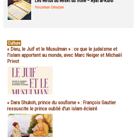
Les vertus du verset du Trône – Ayat al-Kursi
Housman Omarjee
Culture
« Dieu, le Juif et le Musulman » : ce que le judaïsme et
l'islam apportent au monde, avec Marc Neiger et Michaël
Privot
« Dara Shukoh, prince du soufisme » : François Gautier
ressuscite le prince oublié d'un islam éclairé