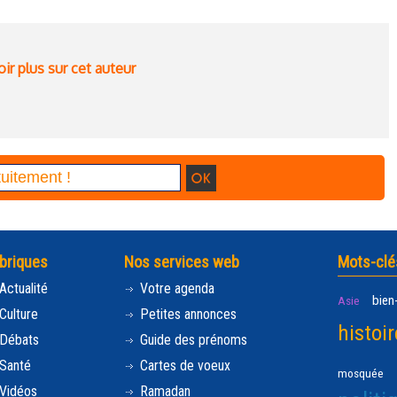
ir plus sur cet auteur
briques
Nos services web
Mots-clé
Actualité
Votre agenda
bien
Asie
Culture
Petites annonces
histoir
Débats
Guide des prénoms
Santé
Cartes de voeux
mosquée
Vidéos
Ramadan