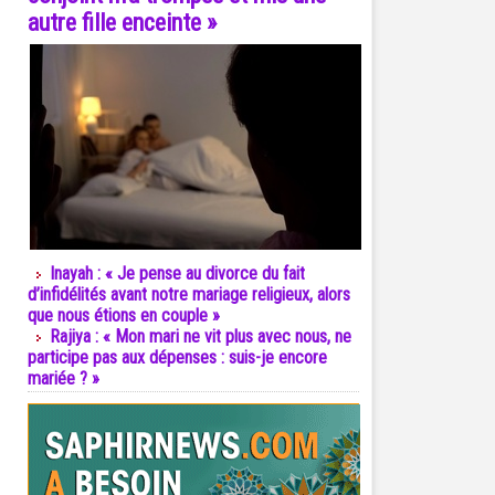
autre fille enceinte »
Inayah : « Je pense au divorce du fait
d’infidélités avant notre mariage religieux, alors
que nous étions en couple »
Rajiya : « Mon mari ne vit plus avec nous, ne
participe pas aux dépenses : suis-je encore
mariée ? »