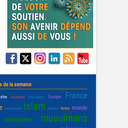
s de la semaine
France
Europe
-être
éducation
économie
islam
e
monde
justice
livres
immigration
musulmans
mosquées