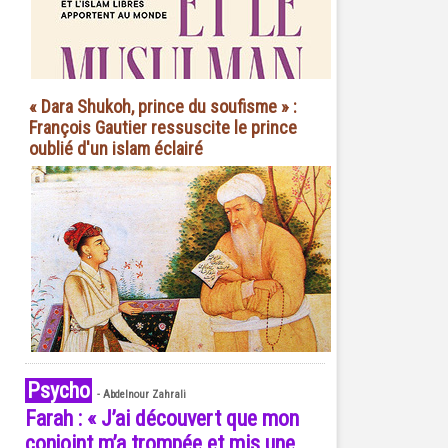
« Dara Shukoh, prince du soufisme » :
François Gautier ressuscite le prince
oublié d'un islam éclairé
Psycho
-
Abdelnour Zahrali
Farah : « J’ai découvert que mon
conjoint m’a trompée et mis une