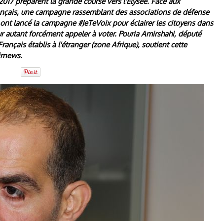
 2017 préparent la grande course vers l'Elysée. Face aux
rançais, une campagne rassemblant des associations de défense
 ont lancé la campagne #JeTeVoix pour éclairer les citoyens dans
r autant forcément appeler à voter. Pouria Amirshahi, député
rançais établis à l'étranger (zone Afrique), soutient cette
irnews.