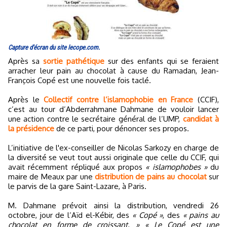
Capture d'écran du site lecope.com.
Après sa
sortie pathétique
sur des enfants qui se feraient
arracher leur pain au chocolat à cause du Ramadan, Jean-
François Copé est une nouvelle fois taclé.
Après le
Collectif contre l’islamophobie en France
(CCIF),
c’est au tour d’Abderrahmane Dahmane de vouloir lancer
une action contre le secrétaire général de l’UMP,
candidat à
la présidence
de ce parti, pour dénoncer ses propos.
L’initiative de l'ex-conseiller de Nicolas Sarkozy en charge de
la diversité se veut tout aussi originale que celle du CCIF, qui
avait récemment répliqué aux propos
« islamophobes »
du
maire de Meaux par une
distribution de pains au chocolat
sur
le parvis de la gare Saint-Lazare, à Paris.
M. Dahmane prévoit ainsi la distribution, vendredi 26
octobre, jour de l’Aïd el-Kébir, des
« Copé »
, des
« pains au
chocolat en forme de croissant. »
« Le Copé est une