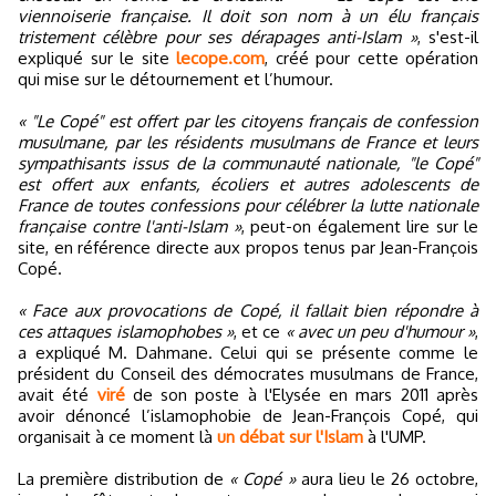
viennoiserie française. Il doit son nom à un élu français
tristement célèbre pour ses dérapages anti-Islam »
, s'est-il
expliqué sur le site
lecope.com
, créé pour cette opération
qui mise sur le détournement et l’humour.
« "Le Copé" est offert par les citoyens français de confession
musulmane, par les résidents musulmans de France et leurs
sympathisants issus de la communauté nationale, "le Copé"
est offert aux enfants, écoliers et autres adolescents de
France de toutes confessions pour célébrer la lutte nationale
française contre l'anti-Islam »
, peut-on également lire sur le
site, en référence directe aux propos tenus par Jean-François
Copé.
« Face aux provocations de Copé, il fallait bien répondre à
ces attaques islamophobes »
, et ce
« avec un peu d'humour »
,
a expliqué M. Dahmane. Celui qui se présente comme le
président du Conseil des démocrates musulmans de France,
avait été
viré
de son poste à l'Elysée en mars 2011 après
avoir dénoncé l’islamophobie de Jean-François Copé, qui
organisait à ce moment là
un débat sur l'Islam
à l'UMP.
La première distribution de
« Copé »
aura lieu le 26 octobre,