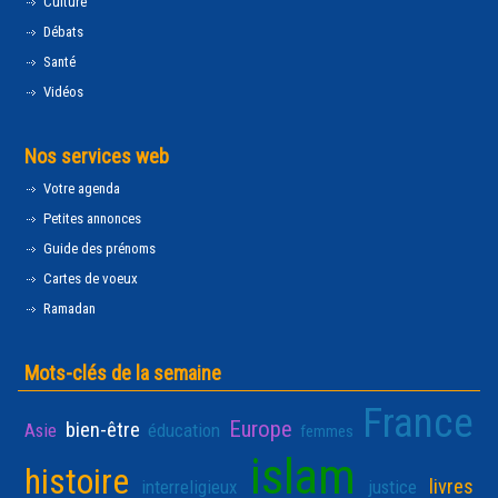
Culture
Débats
Santé
Vidéos
Nos services web
Votre agenda
Petites annonces
Guide des prénoms
Cartes de voeux
Ramadan
Mots-clés de la semaine
France
Europe
bien-être
Asie
éducation
femmes
islam
histoire
livres
interreligieux
justice