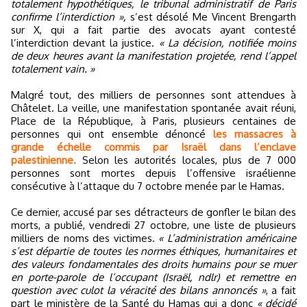
totalement hypothétiques, le tribunal administratif de Paris
confirme l’interdiction »,
s’est désolé Me Vincent Brengarth
sur X, qui a fait partie des avocats ayant contesté
l’interdiction devant la justice.
« La décision, notifiée moins
de deux heures avant la manifestation projetée, rend l’appel
totalement vain. »
Malgré tout, des milliers de personnes sont attendues à
Châtelet. La veille, une manifestation spontanée avait réuni,
Place de la République, à Paris, plusieurs centaines de
personnes qui ont ensemble dénoncé
les massacres à
grande échelle commis par Israël dans l’enclave
palestinienne.
Selon les autorités locales, plus de 7 000
personnes sont mortes depuis l’offensive israélienne
consécutive à l’attaque du 7 octobre menée par le Hamas.
Ce dernier, accusé par ses détracteurs de gonfler le bilan des
morts, a publié, vendredi 27 octobre, une liste de plusieurs
milliers de noms des victimes.
« L’administration américaine
s’est départie de toutes les normes éthiques, humanitaires et
des valeurs fondamentales des droits humains pour se muer
en porte-parole de l’occupant (Israël, ndlr) et remettre en
question avec culot la véracité des bilans annoncés »
, a fait
part le ministère de la Santé du Hamas qui a donc
« décidé