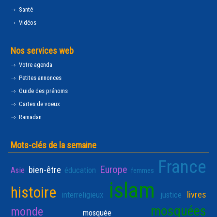
Santé
Vidéos
Nos services web
Votre agenda
Petites annonces
Guide des prénoms
Cartes de voeux
Ramadan
Mots-clés de la semaine
France
Europe
bien-être
Asie
éducation
femmes
islam
histoire
livres
interreligieux
justice
mosquées
monde
mosquée