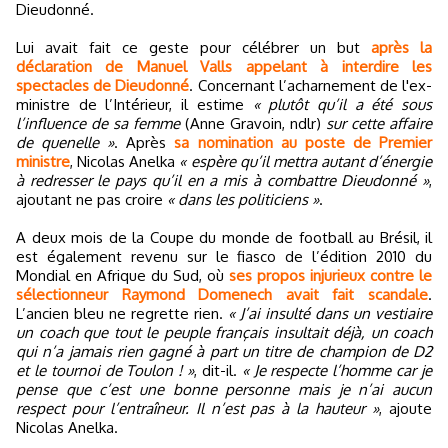
Dieudonné.
Lui avait fait ce geste pour célébrer un but
après la
déclaration de Manuel Valls appelant à interdire les
spectacles de Dieudonné
. Concernant l’acharnement de l'ex-
ministre de l’Intérieur, il estime
« plutôt qu’il a été sous
l’influence de sa femme
(Anne Gravoin, ndlr)
sur cette affaire
de quenelle »
. Après
sa nomination au poste de Premier
ministre
, Nicolas Anelka
« espère qu’il mettra autant d’énergie
à redresser le pays qu’il en a mis à combattre Dieudonné »
,
ajoutant ne pas croire
« dans les politiciens »
.
A deux mois de la Coupe du monde de football au Brésil, il
est également revenu sur le fiasco de l’édition 2010 du
Mondial en Afrique du Sud, où
ses propos injurieux contre le
sélectionneur Raymond Domenech avait fait scandale
.
L’ancien bleu ne regrette rien.
« J’ai insulté dans un vestiaire
un coach que tout le peuple français insultait déjà, un coach
qui n’a jamais rien gagné à part un titre de champion de D2
et le tournoi de Toulon ! »
, dit-il.
« Je respecte l’homme car je
pense que c’est une bonne personne mais je n’ai aucun
respect pour l’entraîneur. Il n’est pas à la hauteur »
, ajoute
Nicolas Anelka.