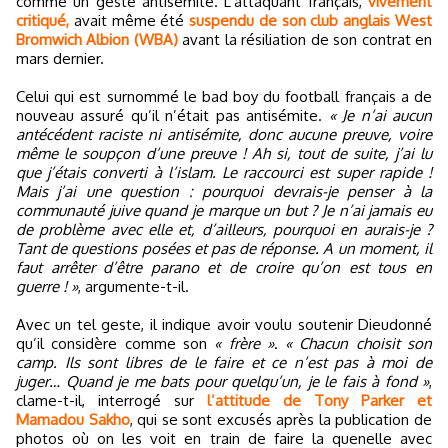
comme un geste antisémite. L’attaquant français,
vivement
critiqué,
avait même été
suspendu de son club anglais West
Bromwich Albion (WBA)
avant la résiliation de son contrat en
mars dernier.
Celui qui est surnommé le bad boy du football français a de
nouveau assuré qu’il n’était pas antisémite.
« Je n’ai aucun
antécédent raciste ni antisémite, donc aucune preuve, voire
même le soupçon d’une preuve ! Ah si, tout de suite, j’ai lu
que j’étais converti à l’islam. Le raccourci est super rapide !
Mais j’ai une question : pourquoi devrais-je penser à la
communauté juive quand je marque un but ? Je n’ai jamais eu
de problème avec elle et, d’ailleurs, pourquoi en aurais-je ?
Tant de questions posées et pas de réponse. A un moment, il
faut arrêter d’être parano et de croire qu’on est tous en
guerre ! »
, argumente-t-il.
Avec un tel geste, il indique avoir voulu soutenir Dieudonné
qu’il considère comme son
« frère »
.
« Chacun choisit son
camp. Ils sont libres de le faire et ce n’est pas à moi de
juger… Quand je me bats pour quelqu’un, je le fais à fond »
,
clame-t-il, interrogé sur
l’attitude de Tony Parker et
Mamadou Sakho
, qui se sont excusés après la publication de
photos où on les voit en train de faire la quenelle avec