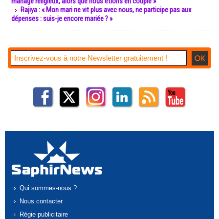
mariage religieux, alors que nous étions en couple »
Rajiya : « Mon mari ne vit plus avec nous, ne participe pas aux
dépenses : suis-je encore mariée ? »
Qui sommes-nous ?
Nous contacter
Régie publicitaire