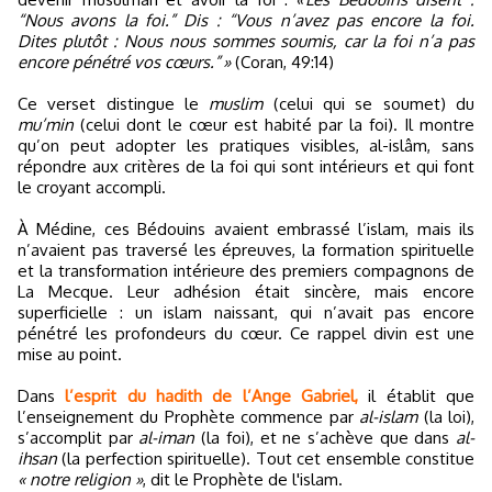
“Nous avons la foi.” Dis : “Vous n’avez pas encore la foi.
Dites plutôt : Nous nous sommes soumis, car la foi n’a pas
encore pénétré vos cœurs.” »
(Coran, 49:14)
Ce verset distingue le
muslim
(celui qui se soumet) du
mu’min
(celui dont le cœur est habité par la foi). Il montre
qu’on peut adopter les pratiques visibles, al-islâm, sans
répondre aux critères de la foi qui sont intérieurs et qui font
le croyant accompli.
À Médine, ces Bédouins avaient embrassé l’islam, mais ils
n’avaient pas traversé les épreuves, la formation spirituelle
et la transformation intérieure des premiers compagnons de
La Mecque. Leur adhésion était sincère, mais encore
superficielle : un islam naissant, qui n’avait pas encore
pénétré les profondeurs du cœur. Ce rappel divin est une
mise au point.
Dans
l’esprit du hadith de l’Ange Gabriel,
il établit que
l’enseignement du Prophète commence par
al-islam
(la loi),
s’accomplit par
al-iman
(la foi), et ne s’achève que dans
al-
ihsan
(la perfection spirituelle). Tout cet ensemble constitue
« notre religion »
, dit le Prophète de l'islam.