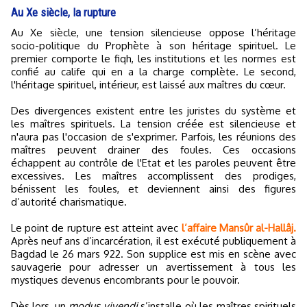
Au Xe siècle, la rupture
Au Xe siècle, une tension silencieuse oppose l’héritage
socio-politique du Prophète à son héritage spirituel. Le
premier comporte le fiqh, les institutions et les normes est
confié au calife qui en a la charge complète. Le second,
l'héritage spirituel, intérieur, est laissé aux maîtres du cœur.
Des divergences existent entre les juristes du système et
les maîtres spirituels. La tension créée est silencieuse et
n'aura pas l'occasion de s'exprimer. Parfois, les réunions des
maîtres peuvent drainer des foules. Ces occasions
échappent au contrôle de l'Etat et les paroles peuvent être
excessives. Les maîtres accomplissent des prodiges,
bénissent les foules, et deviennent ainsi des figures
d’autorité charismatique.
Le point de rupture est atteint avec
l’affaire Mansûr al-Hallâj.
Après neuf ans d’incarcération, il est exécuté publiquement à
Bagdad le 26 mars 922. Son supplice est mis en scène avec
sauvagerie pour adresser un avertissement à tous les
mystiques devenus encombrants pour le pouvoir.
Dès lors, un
modus vivendi
s’installe où les maîtres spirituels