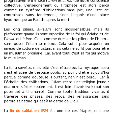
progressivement effacé l’
iman
et l'
ihsan
de notre conscience
collective. L’enseignement du Prophète est alors perçu
comme un système d’obligations sans joie, une liste de
contraintes sans fondement, sinon l’espoir d’une place
hypothétique au Paradis après la mort.
Les cinq piliers,
al-islam
, sont indispensables, mais ils
plafonnent quand ils sont orphelins de la foi qui éclaire et de
l’
ihsan
qui élève. C'est comme dresser les piliers de l’islam…
sans poser l’islam lui-même. Cela suffit pour acquérir un
niveau de culture de l'islam, mais cela ne suffit pas pour être
un musulman ordinaire. Car, avant tout, c'est sa foi qui motive
le musulman.
La foi a survécu, mais elle s’est rétractée. La mystique aussi
s’est effacée de l’espace public, au point d’être aujourd’hui
perçue comme douteuse. Pourtant, rien n’est perdu. Car, à
l’échelle des civilisations, l’islam reste une religion jeune :
quatorze siècles seulement. Il est loin d’avoir livré tout son
potentiel à l’humanité. Comme toute tradition vivante, il
traverse des phases, des replis, des renaissances sans
perdre sa nature qui est à la garde de Dieu.
La
fin du califat en 1924
fut une de ces étapes, non une