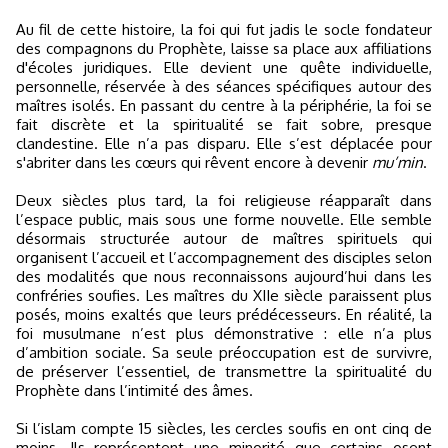
Au fil de cette histoire, la foi qui fut jadis le socle fondateur
des compagnons du Prophète, laisse sa place aux affiliations
d'écoles juridiques. Elle devient une quête individuelle,
personnelle, réservée à des séances spécifiques autour des
maîtres isolés. En passant du centre à la périphérie, la foi se
fait discrète et la spiritualité se fait sobre, presque
clandestine. Elle n’a pas disparu. Elle s’est déplacée pour
s'abriter dans les cœurs qui rêvent encore à devenir
mu’min
.
Deux siècles plus tard, la foi religieuse réapparaît dans
l’espace public, mais sous une forme nouvelle. Elle semble
désormais structurée autour de maîtres spirituels qui
organisent l’accueil et l’accompagnement des disciples selon
des modalités que nous reconnaissons aujourd’hui dans les
confréries soufies. Les maîtres du XIIe siècle paraissent plus
posés, moins exaltés que leurs prédécesseurs. En réalité, la
foi musulmane n’est plus démonstrative : elle n’a plus
d’ambition sociale. Sa seule préoccupation est de survivre,
de préserver l’essentiel, de transmettre la spiritualité du
Prophète dans l’intimité des âmes.
Si l’islam compte 15 siècles, les cercles soufis en ont cinq de
moins. Ils représentent une minorité que certains osent