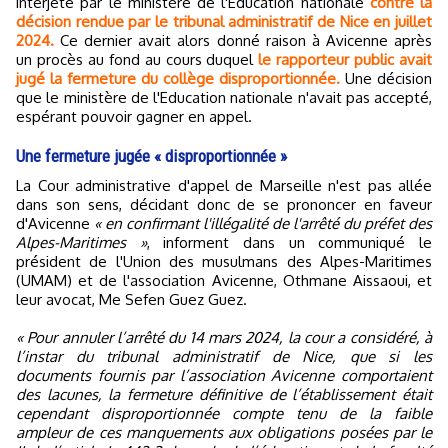
interjeté par le ministère de l'Education nationale
contre la
décision rendue par le tribunal administratif de Nice en juillet
2024.
Ce dernier avait alors donné raison à Avicenne après
un procès au fond au cours duquel
le rapporteur public avait
jugé la fermeture du collège disproportionnée.
Une décision
que le ministère de l'Education nationale n'avait pas accepté,
espérant pouvoir gagner en appel.
Une fermeture jugée « disproportionnée »
La Cour administrative d'appel de Marseille n'est pas allée
dans son sens, décidant donc de se prononcer en faveur
d'Avicenne
« en confirmant l'illégalité de l'arrêté du préfet des
Alpes-Maritimes »
, informent dans un communiqué le
président de l'Union des musulmans des Alpes-Maritimes
(UMAM) et de l'association Avicenne, Othmane Aissaoui, et
leur avocat, Me Sefen Guez Guez.
« Pour annuler l’arrêté du 14 mars 2024, la cour a considéré, à
l’instar du tribunal administratif de Nice, que si les
documents fournis par l’association Avicenne comportaient
des lacunes, la fermeture définitive de l’établissement était
cependant disproportionnée compte tenu de la faible
ampleur de ces manquements aux obligations posées par le