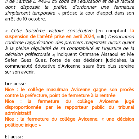
II de l’article L. 442-2 du code de l’éducation et de la faculté
dont disposait le préfet, d’ordonner une fermeture
simplement temporaire »
, précise la cour d'appel dans son
arrêt du 10 octobre.
« Cette troisième victoire consécutive
(en comptant
la
suspension de l'arrêté prise en avril 2024
, ndlr)
l'association
confirme l'appréciation des premiers magistrats niçois quant
à la pleine régularité de sa comptabilité et l'injustice de la
décision préfectorale »
, indiquent Othmane Aissaoui et Me
Sefen Guez Guez. Forte de ces décisions judiciaires, la
communauté éducative d'Avicenne saura être plus sereine
sur son avenir.
Lire aussi :
Nice : le collège musulman Avicenne gagne son procès
contre la préfecture, point de fermeture à la rentrée
Nice : la fermeture du collège Avicenne jugé
disproportionnée par le rapporteur public du tribunal
administratif
Nice : la fermeture du collège Avicenne, « une décision
politique inique »
Et aussi :