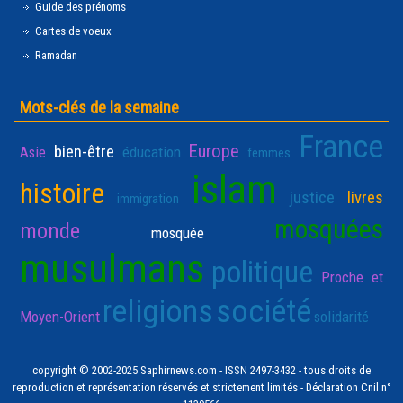
Guide des prénoms
Cartes de voeux
Ramadan
Mots-clés de la semaine
France
Europe
bien-être
Asie
éducation
femmes
islam
histoire
justice
livres
immigration
mosquées
monde
mosquée
musulmans
politique
Proche et
religions
société
Moyen-Orient
solidarité
copyright © 2002-2025 Saphirnews.com - ISSN 2497-3432 - tous droits de
reproduction et représentation réservés et strictement limités - Déclaration Cnil n°