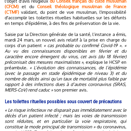
l'objet d'avis religieux
du Conseil français du culte musulman
(CFCM)
et du
Conseil théologique musulman de France
(CTMF)
validant, du point de vue musulman, l'impossibilité
d'accomplir les toilettes rituelles habituelles sur les défunts
en temps d'épidémie, à des fins de préservation de la vie.
Saisie par la Direction générale de la santé, l’instance a émis,
mardi 24 mars, un nouvel avis relatif à la prise en charge du
corps d’un patient
« cas probable ou confirmé Covid-19 ». «
Au vu des connaissances disponibles en février et du
caractère encore émergent du virus, cet avis (du 18 février)
préconisait des mesures maximalistes »
, explique le HCSP en
préambule.
« L’évolution des connaissances, de l’épidémie
(avec le passage en stade épidémique de niveau 3) et du
nombre de décès ainsi qu’un taux de mortalité plus faible par
rapport à des infections dues à d’autres coronavirus (SRAS,
MERS-CoV) rend caduc »
son premier avis.
Les toilettes rituelles possibles sous couvert de précautions
« Le risque infectieux ne disparait pas immédiatement avec le
décès d’un patient infecté ; mais les voies de transmission
sont réduites, et en particulier la voie respiratoire, qui
constitue le mode principal de transmission »
du coronavirus,