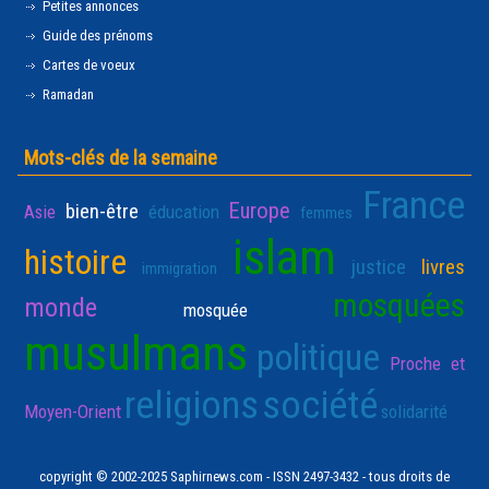
Petites annonces
Guide des prénoms
Cartes de voeux
Ramadan
Mots-clés de la semaine
France
Europe
bien-être
Asie
éducation
femmes
islam
histoire
justice
livres
immigration
mosquées
monde
mosquée
musulmans
politique
Proche et
religions
société
Moyen-Orient
solidarité
copyright © 2002-2025 Saphirnews.com - ISSN 2497-3432 - tous droits de