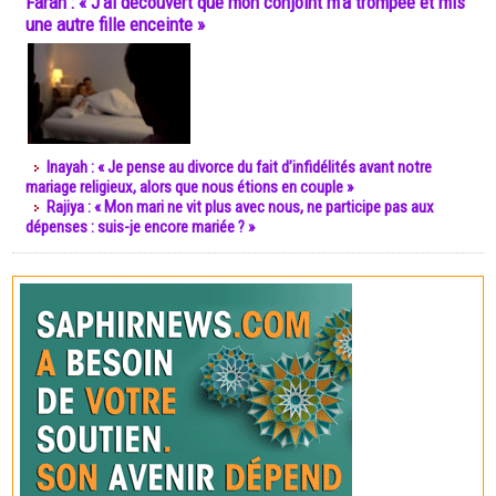
Farah : « J’ai découvert que mon conjoint m’a trompée et mis
une autre fille enceinte »
Inayah : « Je pense au divorce du fait d’infidélités avant notre
mariage religieux, alors que nous étions en couple »
Rajiya : « Mon mari ne vit plus avec nous, ne participe pas aux
dépenses : suis-je encore mariée ? »