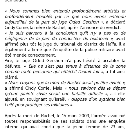
« Nous sommes bien entendu profondément attristés et
profondément troublés par ce que nous avons entendu
aujourd’hui de la part du juge Oded Gershon »
, a déclaré
Cindy Corrie, la mère de Rachel, après l’annonce du verdict.
« Je suis parvenu à la conclusion qu'il n'y a pas eu de
négligence de la part du conducteur du bulldozer »
, avait
affirmé plus tôt le juge du tribunal de district de Haïfa. Il a
également affirmé que l'enquête de la police militaire avait
été menée correctement.
Pire, le juge Oded Gershon n’a pas hésité à accabler la
défunte.
« Elle ne s'est pas tenue à distance de la zone
comme toute personne qui réfléchit l'aurait fait »
, a-t-il ainsi
blâmé.
« Nous croyons que la mort de Rachel aurait pu être évitée »
,
a affirmé Cindy Corrie. Mais
« nous savions dès le départ
qu’une plainte civile serait une bataille difficile »
, a-t-elle
ajouté, en soulignant qu’Israël
« dispose d’un système bien
huilé pour protéger ses militaires »
.
Après la mort de Rachel, le 16 mars 2003, l’armée avait nié
toutes responsabilités de ses soldats dans une enquête
interne qui avait conclu que la jeune femme de 23 ans,