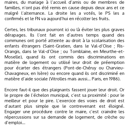
maires, du mariage à l’accueil d’amis ou de membres de
familles, n’ont pas été remis en cause depuis deux ans et ce
malgré l’alternance. La droite les a votés, le PS les a
confirmés et le FN va aujourd’hui en récolter les fruits.
Certes, les tribunaux pourront ici ou là éviter les plus graves
dérapages. Ils l’ont fait en d’autres temps quand des
communes ont porté atteinte au droit à la scolarisation des
enfants étrangers (Saint-Gratien, dans le Val-d’Oise ; Ris-
Orangis, dans le Val-d’Oise ; ou Tomblaine, en Meurthe-et-
Moselle), quand ils ont commis des discriminations en
matière de logement ou utilisé leur droit de préemption
pour écarter des étrangers (Pont-de-Chéruy ou Charvieu-
Chavagneux, en Isère) ou encore quand ils ont discriminé en
matière d’aide sociale (Vitrolles mais aussi… Paris, en 1986).
Encore faut-il que des plaignants fassent jouer leur droit. Or
le propre de l’échelon municipal, c’est sa proximité : pour le
meilleur et pour le pire. L’exercice des voies de droit est
d’autant plus simple que le contrevenant est éloigné.
Engager une procédure contre le maire, c’est craindre les
répercussions sur sa demande de logement, de crèche ou
d’emploi…