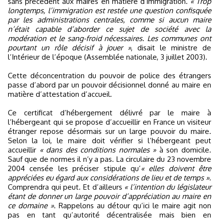
sans précédent aux maires en matière d’immigration.
« Trop
longtemps, l’immigration est restée une question confisquée
par les administrations centrales, comme si aucun maire
n’était capable d’aborder ce sujet de société avec la
modération et le sang-froid nécessaires. Les communes ont
pourtant un rôle décisif à jouer »
, disait le ministre de
l’Intérieur de l’époque (Assemblée nationale, 3 juillet 2003).
Cette déconcentration du pouvoir de police des étrangers
passe d’abord par un pouvoir décisionnel donné au maire en
matière d’attestation d’accueil.
Ce certificat d’hébergement délivré par le maire à
l’hébergeant qui se propose d’accueillir en France un visiteur
étranger repose désormais sur un large pouvoir du maire.
Selon la loi, le maire doit vérifier si l’hébergeant peut
accueillir
« dans des conditions normales »
à son domicile.
Sauf que de normes il n’y a pas. La circulaire du 23 novembre
2004 censée les préciser stipule qu’
« elles doivent être
appréciées eu égard aux considérations de lieu et de temps »
.
Comprendra qui peut. Et d’ailleurs
« l’intention du législateur
étant de donner un large pouvoir d’appréciation au maire en
ce domaine »
. Rappelons au détour qu’ici le maire agit non
pas en tant qu’autorité décentralisée mais bien en