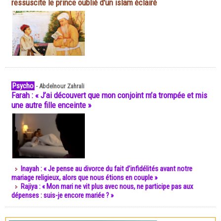
ressuscite le prince oublié d'un islam éclairé
Psycho
-
Abdelnour Zahrali
Farah : « J’ai découvert que mon conjoint m’a trompée et mis
une autre fille enceinte »
Inayah : « Je pense au divorce du fait d’infidélités avant notre
mariage religieux, alors que nous étions en couple »
Rajiya : « Mon mari ne vit plus avec nous, ne participe pas aux
dépenses : suis-je encore mariée ? »