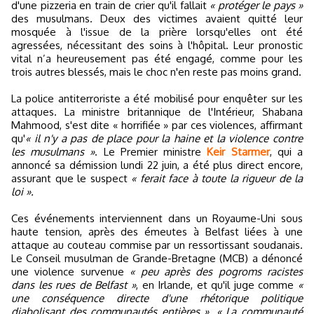
d'une pizzeria en train de crier qu'il fallait
« protéger le pays »
des musulmans. Deux des victimes avaient quitté leur
mosquée à l'issue de la prière lorsqu'elles ont été
agressées, nécessitant des soins à l'hôpital. Leur pronostic
vital n’a heureusement pas été engagé, comme pour les
trois autres blessés, mais le choc n'en reste pas moins grand.
La police antiterroriste a été mobilisé pour enquêter sur les
attaques. La ministre britannique de l'Intérieur, Shabana
Mahmood, s'est dite « horrifiée » par ces violences, affirmant
qu'
« il n'y a pas de place pour la haine et la violence contre
les musulmans »
. Le Premier ministre
Keir Starmer
, qui a
annoncé sa démission lundi 22 juin, a été plus direct encore,
assurant que le suspect
« ferait face à toute la rigueur de la
loi ».
Ces événements interviennent dans un Royaume-Uni sous
haute tension, après des émeutes à Belfast liées à une
attaque au couteau commise par un ressortissant soudanais.
Le Conseil musulman de Grande-Bretagne (MCB) a dénoncé
une violence survenue
« peu après des pogroms racistes
dans les rues de Belfast »
, en Irlande, et qu'il juge comme
«
une conséquence directe d'une rhétorique politique
diabolisant des communautés entières ».
« La communauté