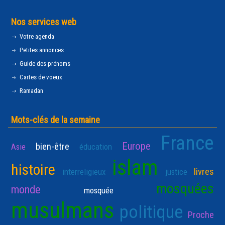
Nos services web
Votre agenda
Petites annonces
Guide des prénoms
Cartes de voeux
Ramadan
Mots-clés de la semaine
France
Europe
bien-être
Asie
éducation
islam
histoire
livres
interreligieux
justice
mosquées
monde
mosquée
musulmans
politique
Proche