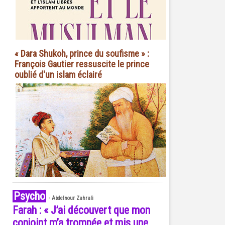
« Dara Shukoh, prince du soufisme » :
François Gautier ressuscite le prince
oublié d'un islam éclairé
Psycho
-
Abdelnour Zahrali
Farah : « J’ai découvert que mon
conjoint m’a trompée et mis une