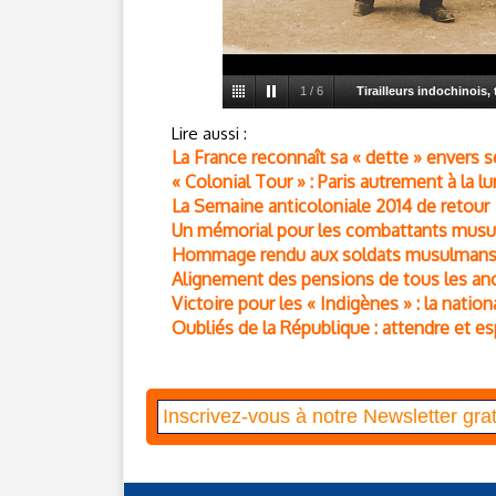
1
/
6
Tirailleurs indochinois, 
caserne de Lourcines, photograp
Lire aussi :
La France reconnaît sa « dette » envers
et soldats de l'infanterie coloniale,
« Colonial Tour » : Paris autrement à la lu
Deroo / DR)
La Semaine anticoloniale 2014 de retour
Un mémorial pour les combattants musul
Hommage rendu aux soldats musulmans m
Alignement des pensions de tous les an
Victoire pour les « Indigènes » : la nation
Oubliés de la République : attendre et es