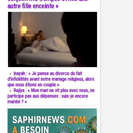
autre fille enceinte »
Inayah : « Je pense au divorce du fait
d’infidélités avant notre mariage religieux, alors
que nous étions en couple »
Rajiya : « Mon mari ne vit plus avec nous, ne
participe pas aux dépenses : suis-je encore
mariée ? »