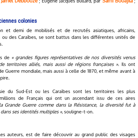
Jamel Debbouze
Sami Bouajila
r
; Eugène Jacques Bullard, par
;
iennes colonies
on et demi de mobilisés et de recrutés asiatiques, africains,
 ou des Caraïbes, se sont battus dans les différentes unités de
s.
rs de
« grandes figures représentatives de nos diversités venus
e territoires alliés, mais aussi de régions françaises »
. Ils ont
de Guerre mondiale, mais aussi à celle de 1870, et même avant à
pire.
sie du Sud-Est ou les Caraïbes sont les territoires les plus
millions de Français qui ont un ascendant issu de ces aires
la Grande Guerre comme dans la Résistance, la diversité fut à
 dans ses identités multiples »
, souligne-t-on.
les auteurs, est de faire découvrir au grand public des visages