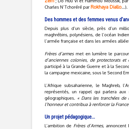
Zem
; Do Hûu Vi et Hammou Moussik, pa
Rokhaya Diallo
Charles N’Tchoréré par
...).
Des hommes et des femmes venus d'anc
Depuis plus d’un siècle, près d’un milli
maghrébins, polynésiens, de l’océan Indien
l’armée française et dans les armées alliée
Frères d’armes
met en lumière le parcou
d’anciennes colonies, de protectorats et d
participé à la Grande Guerre et à la Secon
la campagne mexicaine, sous le Second Em
L’Afrique subsaharienne, le Maghreb, l’A
représentés, un rappel qui parlera aux 
géographiques.
« Dans les tranchées de 
l’honneur et contribua à renforcer la France
Un projet pédagogique...
L’ambition de
Frères d’Armes
, annoncent 