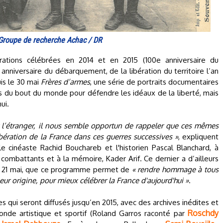
Groupe de recherche Achac / DR
tions célébrées en 2014 et en 2015 (100e anniversaire du
anniversaire du débarquement, de la libération du territoire l’an
uis le 30 mai
Frères d’armes
, une série de portraits documentaires
 du bout du monde pour défendre les idéaux de la liberté, mais
ui.
er l’étranger, il nous semble opportun de rappeler que ces mêmes
ibération de la France dans ces guerres successives »
, expliquent
le cinéaste Rachid Bouchareb et l'historien Pascal Blanchard, à
s combattants et à la mémoire, Kader Arif. Ce dernier a d’ailleurs
 le 21 mai, que ce programme permet de
« rendre hommage à tous
leur origine, pour mieux célébrer la France d'aujourd'hui »
.
s qui seront diffusés jusqu’en 2015, avec des archives inédites et
Roschdy
de artistique et sportif (Roland Garros raconté par