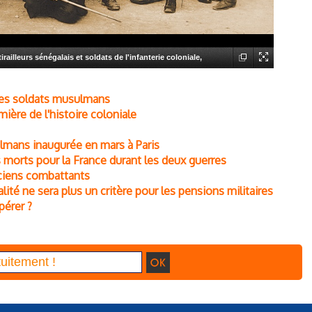
tirailleurs sénégalais et soldats de l'infanterie coloniale,
hie anonyme, 1913
Tirailleurs indochinois, tirailleurs sénégalais
 ses soldats musulmans
 caserne de Lourcines, photographie anonyme, 1913. (© Coll. Éric
mière de l'histoire coloniale
mans inaugurée en mars à Paris
orts pour la France durant les deux guerres
ciens combattants
alité ne sera plus un critère pour les pensions militaires
pérer ?