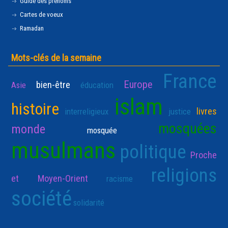
Guide des prénoms
Cartes de voeux
Ramadan
Mots-clés de la semaine
France
Europe
bien-être
Asie
éducation
islam
histoire
livres
interreligieux
justice
mosquées
monde
mosquée
musulmans
politique
Proche
religions
et Moyen-Orient
racisme
société
solidarité