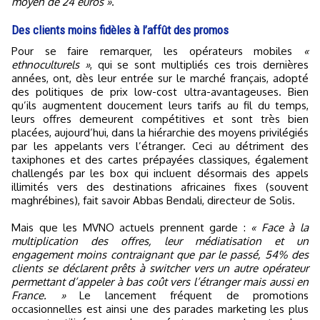
moyen de 24 euros »
.
Des clients moins fidèles à l’affût des promos
Pour se faire remarquer, les opérateurs mobiles
«
ethnoculturels »
, qui se sont multipliés ces trois dernières
années, ont, dès leur entrée sur le marché français, adopté
des politiques de prix low-cost ultra-avantageuses. Bien
qu’ils augmentent doucement leurs tarifs au fil du temps,
leurs offres demeurent compétitives et sont très bien
placées, aujourd’hui, dans la hiérarchie des moyens privilégiés
par les appelants vers l’étranger. Ceci au détriment des
taxiphones et des cartes prépayées classiques, également
challengés par les box qui incluent désormais des appels
illimités vers des destinations africaines fixes (souvent
maghrébines), fait savoir Abbas Bendali, directeur de Solis.
Mais que les MVNO actuels prennent garde :
« Face à la
multiplication des offres, leur médiatisation et un
engagement moins contraignant que par le passé, 54% des
clients se déclarent prêts à switcher vers un autre opérateur
permettant d’appeler à bas coût vers l’étranger mais aussi en
France. »
Le lancement fréquent de promotions
occasionnelles est ainsi une des parades marketing les plus