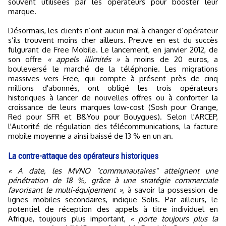
souvent utilisées par les opérateurs pour booster leur
marque.
Désormais, les clients n’ont aucun mal à changer d’opérateur
s’ils trouvent moins cher ailleurs. Preuve en est du succès
fulgurant de Free Mobile. Le lancement, en janvier 2012, de
son offre
« appels illimités »
à moins de 20 euros, a
bouleversé le marché de la téléphonie. Les migrations
massives vers Free, qui compte à présent près de cinq
millions d'abonnés, ont obligé les trois opérateurs
historiques à lancer de nouvelles offres ou à conforter la
croissance de leurs marques low-cost (Sosh pour Orange,
Red pour SFR et B&You pour Bouygues). Selon l'ARCEP,
l'Autorité de régulation des télécommunications, la facture
mobile moyenne a ainsi baissé de 13 % en un an.
La contre-attaque des opérateurs historiques
« A date, les MVNO "communautaires" atteignent une
pénétration de 18 %, grâce à une stratégie commerciale
favorisant le multi-équipement »
, à savoir la possession de
lignes mobiles secondaires, indique Solis. Par ailleurs, le
potentiel de réception des appels à titre individuel en
Afrique, toujours plus important,
« porte toujours plus la