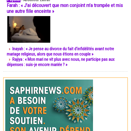
Farah : « J’ai découvert que mon conjoint m’a trompée et mis
une autre fille enceinte »
Inayah : « Je pense au divorce du fait d’infidélités avant notre
mariage religieux, alors que nous étions en couple »
Rajiya : « Mon mari ne vit plus avec nous, ne participe pas aux
dépenses : suis-je encore mariée ? »