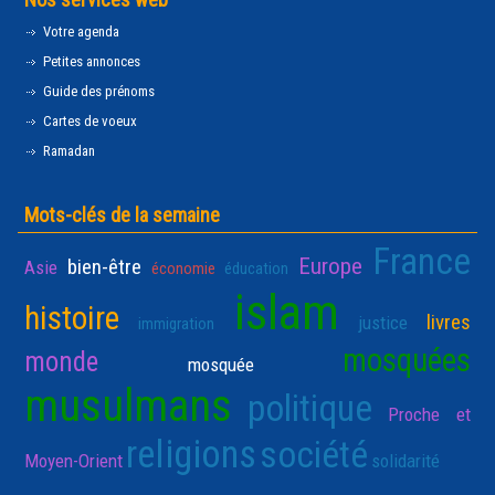
Votre agenda
Petites annonces
Guide des prénoms
Cartes de voeux
Ramadan
Mots-clés de la semaine
France
Europe
bien-être
Asie
économie
éducation
islam
histoire
livres
justice
immigration
mosquées
monde
mosquée
musulmans
politique
Proche et
religions
société
Moyen-Orient
solidarité