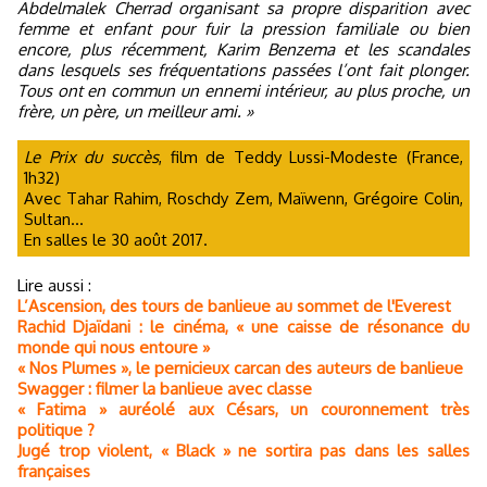
Abdelmalek Cherrad organisant sa propre disparition avec
femme et enfant pour fuir la pression familiale ou bien
encore, plus récemment, Karim Benzema et les scandales
dans lesquels ses fréquentations passées l’ont fait plonger.
Tous ont en commun un ennemi intérieur, au plus proche, un
frère, un père, un meilleur ami. »
Le Prix du succès
, film de Teddy Lussi-Modeste (France,
1h32)
Avec Tahar Rahim, Roschdy Zem, Maïwenn, Grégoire Colin,
Sultan...
En salles le 30 août 2017.
Lire aussi :
L’Ascension, des tours de banlieue au sommet de l'Everest
Rachid Djaïdani : le cinéma, « une caisse de résonance du
monde qui nous entoure »
« Nos Plumes », le pernicieux carcan des auteurs de banlieue
Swagger : filmer la banlieue avec classe
« Fatima » auréolé aux Césars, un couronnement très
politique ?
Jugé trop violent, « Black » ne sortira pas dans les salles
françaises