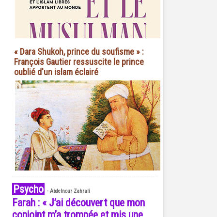
« Dara Shukoh, prince du soufisme » :
François Gautier ressuscite le prince
oublié d'un islam éclairé
Psycho
-
Abdelnour Zahrali
Farah : « J’ai découvert que mon
conjoint m’a trompée et mis une