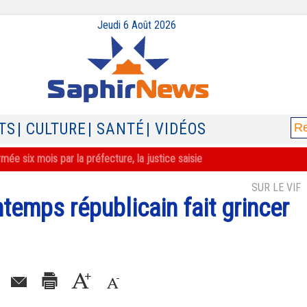
Jeudi 6 Août 2026
TS
| CULTURE
| SANTÉ
| VIDÉOS
ée six mois par la préfecture, la justice saisie
SUR LE VIF
temps républicain fait grincer