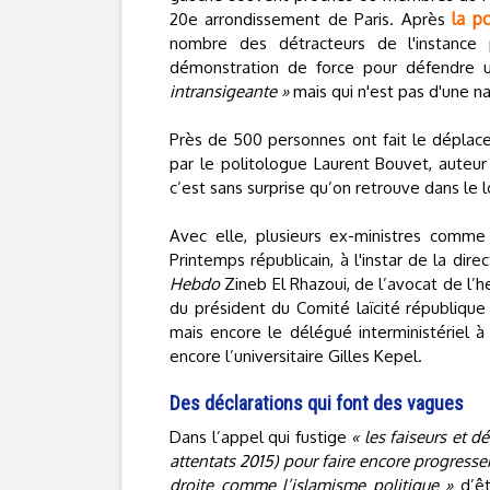
la p
20e arrondissement de Paris. Après
nombre des détracteurs de l'instance
démonstration de force pour défendre un
intransigeante »
mais qui n'est pas d'une n
Près de 500 personnes ont fait le déplacem
par le politologue Laurent Bouvet, auteu
c’est sans surprise qu’on retrouve dans le 
Avec elle, plusieurs ex-ministres comme F
Printemps républicain, à l'instar de la dire
Hebdo
Zineb El Rhazoui, de l’avocat de l’
du président du Comité laïcité république 
mais encore le délégué interministériel à 
encore l’universitaire Gilles Kepel.
Des déclarations qui font des vagues
Dans l’appel qui fustige
« les faiseurs et d
attentats 2015) pour faire encore progresser
droite comme l’islamisme politique »
d’ê