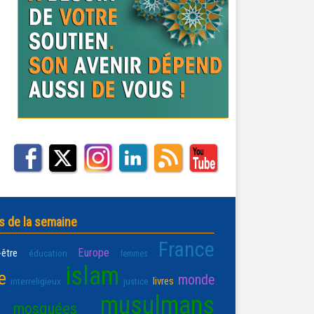
s de la semaine
France
Europe
-être
éducation
femmes
islam
e
monde
livres
interreligieux
justice
musulmans
mosquées