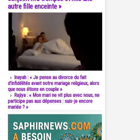
autre fille enceinte »
Inayah : « Je pense au divorce du fait
d’infidélités avant notre mariage religieux, alors
que nous étions en couple »
Rajiya : « Mon mari ne vit plus avec nous, ne
participe pas aux dépenses : suis-je encore
mariée ? »