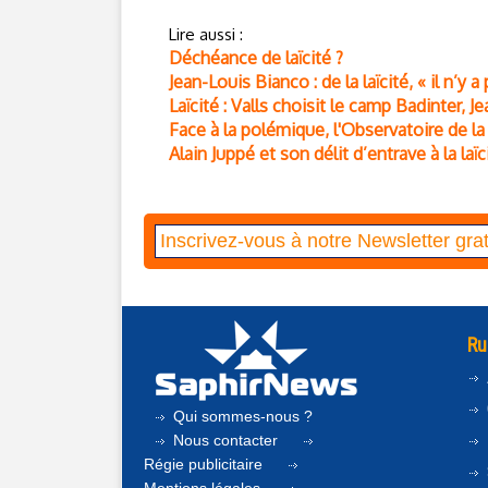
Lire aussi :
Déchéance de laïcité ?
Jean-Louis Bianco : de la laïcité, « il n’y a
Laïcité : Valls choisit le camp Badinter, 
Face à la polémique, l'Observatoire de la
Alain Juppé et son délit d’entrave à la laïc
Ru
Qui sommes-nous ?
Nous contacter
Régie publicitaire