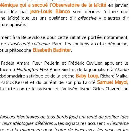
olémique qui a secoué l’Observatoire de la laïcité
en janvier,
Jean-Louis Bianco
 présidée par
sont décidés à faire une
e laïcité que les uns qualifient d’
« offensive »
, d’autres d’
«
ature apaisée.
ent à la Bellevilloise pour cette initiative portée, notamment,
r de
L’Insécurité culturelle
. Parmi les soutiens à cette démarche,
Elisabeth Badinter
lot la philosophe
.
adela Amara, Fleur Pellerin et Frédéric Cuvillier, appuient le
ctrice du
Huffington Post
Anne Sinclair, de la journaliste à
Charlie
Baby Loup,
hebdomadaire satirique et de la crèche
Richard Malka,
Samuel Mayol
Patrick Kessel et du lauréat de son prix Laïcité
,
la lutte contre le racisme et l’antisémitisme Gilles Clavreul ou
éfaiseurs identitaires de tous bords (qui) ont tenté de profiter (des
 leurs idéologies délétères »
, les signataires accusent
« l’extrême
tre
« à la manœuvre pour tenter de jouer avec les peurs et les