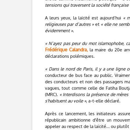
tensions qui traversent la société française 
A leurs yeux, la laïcité est aujourd’hui
« m
religieuses par d’autres »
et
« elle ne sem
évidemment »
.
« N’ayez pas peur du mot islamophobe, car
Frédérique Calandra,
la maire du 20e arr
déclarations polémiques.
« Dans le nord de Paris, il y a une ligne où
conducteur de bus face au public. Vraiment
des conducteurs et non des passagers mais 
vagues, tout comme celle de Fatiha Boutja
(MRC).
« Interdisons la présence de mères v
s'habituent au voile »
, a-t-elle déclaré.
Après ce lancement, les initiateurs assur
républicain ambitionne d'être un mouvem
appeler au respect de la laïcité… ou plutôt d