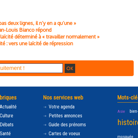
 pas deux lignes, il n’y en a qu’une »
Jean-Louis Bianco répond
 laïcité déterminé à « travailler normalement »
ité : vers une laïcité de répression
briques
Nos services web
Mots-clé
Actualité
Votre agenda
bien
Asie
Culture
Petites annonces
histoir
Débats
Guide des prénoms
Santé
Cartes de voeux
mosquée