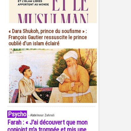
« Dara Shukoh, prince du soufisme » :
François Gautier ressuscite le prince
oublié d'un islam éclairé
Psycho
-
Abdelnour Zahrali
Farah : « J’ai découvert que mon
conjoint m’a trompée et mis une