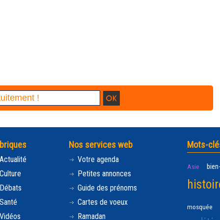
briques
Nos services web
Mots-clé
Actualité
Votre agenda
bien
Asie
Culture
Petites annonces
histoir
Débats
Guide des prénoms
Santé
Cartes de voeux
mosquée
Vidéos
Ramadan