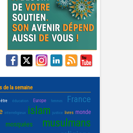
s de la semaine
France
Europe
-être
éducation
femmes
islam
e
monde
livres
interreligieux
justice
musulmans
mosquées