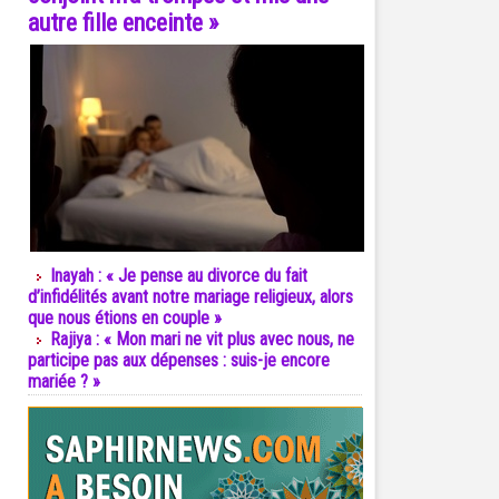
autre fille enceinte »
Inayah : « Je pense au divorce du fait
d’infidélités avant notre mariage religieux, alors
que nous étions en couple »
Rajiya : « Mon mari ne vit plus avec nous, ne
participe pas aux dépenses : suis-je encore
mariée ? »