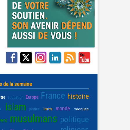
s de la semaine
France
histoire
Europe
être
éducation
islam
monde
livres
x
justice
mosquée
musulmans
politique
ées
religions