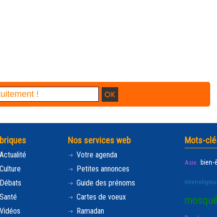
briques
Nos services web
Mots-clé
Actualité
Votre agenda
bien-
Asie
Culture
Petites annonces
interreligieu
Débats
Guide des prénoms
Santé
Cartes de voeux
mosqu
Vidéos
Ramadan