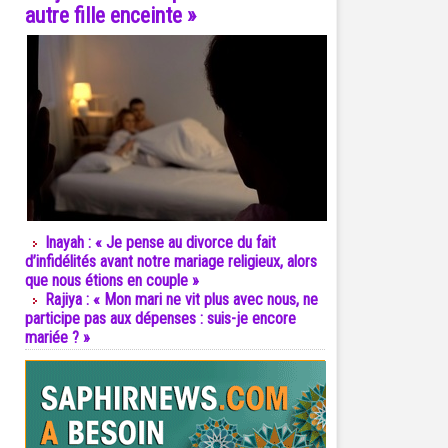
autre fille enceinte »
Inayah : « Je pense au divorce du fait
d’infidélités avant notre mariage religieux, alors
que nous étions en couple »
Rajiya : « Mon mari ne vit plus avec nous, ne
participe pas aux dépenses : suis-je encore
mariée ? »