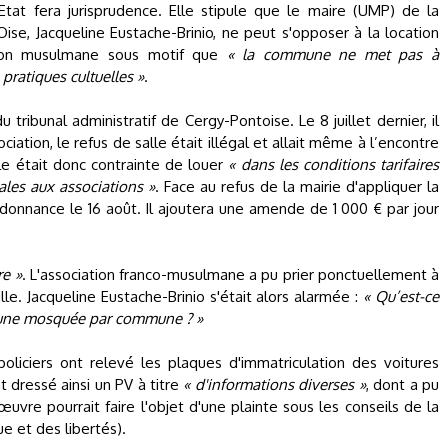
Etat fera jurisprudence. Elle stipule que le maire (UMP) de la
se, Jacqueline Eustache-Brinio, ne peut s'opposer à la location
ation musulmane sous motif que
« la commune ne met pas à
pratiques cultuelles »
.
tribunal administratif de Cergy-Pontoise. Le 8 juillet dernier, il
iation, le refus de salle était illégal et allait même à l’encontre
lle était donc contrainte de louer
« dans les conditions tarifaires
ales aux associations »
. Face au refus de la mairie d'appliquer la
rdonnance le 16 août. Il ajoutera une amende de 1 000 € par jour
re »
. L'association franco-musulmane a pu prier ponctuellement à
lle. Jacqueline Eustache-Brinio s'était alors alarmée :
« Qu’est-ce
r une mosquée par commune ? »
s policiers ont relevé les plaques d'immatriculation des voitures
 dressé ainsi un PV à titre
« d'informations diverses »
, dont a pu
re pourrait faire l'objet d'une plainte sous les conseils de la
e et des libertés).