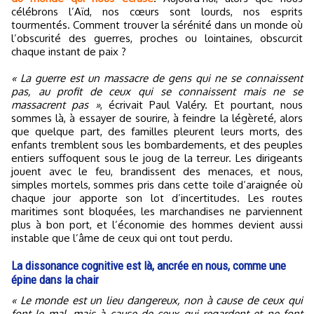
célébrons l’Aïd, nos cœurs sont lourds, nos esprits
tourmentés. Comment trouver la sérénité dans un monde où
l’obscurité des guerres, proches ou lointaines, obscurcit
chaque instant de paix ?
« La guerre est un massacre de gens qui ne se connaissent
pas, au profit de ceux qui se connaissent mais ne se
massacrent pas »
, écrivait Paul Valéry. Et pourtant, nous
sommes là, à essayer de sourire, à feindre la légèreté, alors
que quelque part, des familles pleurent leurs morts, des
enfants tremblent sous les bombardements, et des peuples
entiers suffoquent sous le joug de la terreur. Les dirigeants
jouent avec le feu, brandissent des menaces, et nous,
simples mortels, sommes pris dans cette toile d’araignée où
chaque jour apporte son lot d’incertitudes. Les routes
maritimes sont bloquées, les marchandises ne parviennent
plus à bon port, et l’économie des hommes devient aussi
instable que l’âme de ceux qui ont tout perdu.
La dissonance cognitive est là, ancrée en nous, comme une
épine dans la chair
« Le monde est un lieu dangereux, non à cause de ceux qui
font le mal, mais à cause de ceux qui regardent et ne font