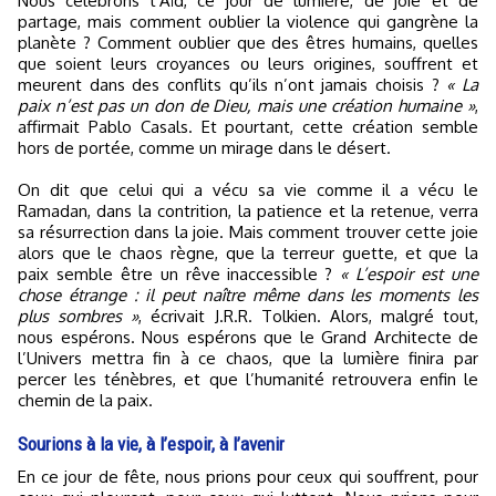
Nous célébrons l’Aïd, ce jour de lumière, de joie et de
partage, mais comment oublier la violence qui gangrène la
planète ? Comment oublier que des êtres humains, quelles
que soient leurs croyances ou leurs origines, souffrent et
meurent dans des conflits qu’ils n’ont jamais choisis ?
« La
paix n’est pas un don de Dieu, mais une création humaine »
,
affirmait Pablo Casals. Et pourtant, cette création semble
hors de portée, comme un mirage dans le désert.
On dit que celui qui a vécu sa vie comme il a vécu le
Ramadan, dans la contrition, la patience et la retenue, verra
sa résurrection dans la joie. Mais comment trouver cette joie
alors que le chaos règne, que la terreur guette, et que la
paix semble être un rêve inaccessible ?
« L’espoir est une
chose étrange : il peut naître même dans les moments les
plus sombres »
, écrivait J.R.R. Tolkien. Alors, malgré tout,
nous espérons. Nous espérons que le Grand Architecte de
l’Univers mettra fin à ce chaos, que la lumière finira par
percer les ténèbres, et que l’humanité retrouvera enfin le
chemin de la paix.
Sourions à la vie, à l’espoir, à l’avenir
En ce jour de fête, nous prions pour ceux qui souffrent, pour