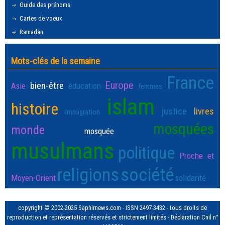
Guide des prénoms
Cartes de voeux
Ramadan
Mots-clés de la semaine
France
Europe
bien-être
Asie
éducation
femmes
islam
histoire
justice
livres
immigration
mosquées
monde
mosquée
musulmans
politique
Proche et
religions
société
Moyen-Orient
solidarité
copyright © 2002-2025 Saphirnews.com - ISSN 2497-3432 - tous droits de
reproduction et représentation réservés et strictement limités - Déclaration Cnil n°