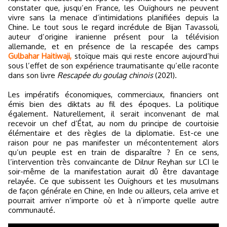
constater que, jusqu’en France, les Ouïghours ne peuvent
vivre sans la menace d’intimidations planifiées depuis la
Chine. Le tout sous le regard incrédule de Bijan Tavassoli,
auteur d’origine iranienne présent pour la télévision
allemande, et en présence de la rescapée des camps
Gulbahar Haitiwaji,
stoïque mais qui reste encore aujourd’hui
sous l’effet de son expérience traumatisante qu’elle raconte
dans son livre
Rescapée du goulag chinois
(2021).
Les impératifs économiques, commerciaux, financiers ont
émis bien des diktats au fil des époques. La politique
également. Naturellement, il serait inconvenant de mal
recevoir un chef d’État, au nom du principe de courtoisie
élémentaire et des règles de la diplomatie. Est-ce une
raison pour ne pas manifester un mécontentement alors
qu’un peuple est en train de disparaître ? En ce sens,
l’intervention très convaincante de Dilnur Reyhan sur LCI le
soir-même de la manifestation aurait dû être davantage
relayée. Ce que subissent les Ouïghours et les musulmans
de façon générale en Chine, en Inde ou ailleurs, cela arrive et
pourrait arriver n’importe où et à n’importe quelle autre
communauté.