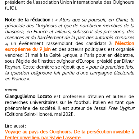
président de l’association Union internationale des Ouïghours
(UIO).
Note de la rédaction :
« Alors que se poursuit, en Chine, le
génocide des Ouïghours et que de nombreux membres de la
diaspora, en France et ailleurs, subissent des pressions, des
menaces et du harcèlement de la part des autorités chinoises
»
, un événement rassemblant des candidats à
l'élection
européenne du 9 juin
et des acteurs politiques est organisé
vendredi 31 mai à la Gaité Lyrique, à Paris pour en débattre,
sous l'égide de l'Institut ouïghour d'Europe, présidé par Dilnur
Reyhan. Cette dernière se réjouit que
« pour la première fois,
la question ouïghoure fait partie d’une campagne électorale
en France »
.
*****
Gianguglielmo Lozato
est professeur d'italien et auteur de
recherches universitaires sur le football italien en tant que
phénomène de société. Il est auteur de l'essai
Free Uyghur
(Editions Saint-Honoré, mai 2021).
Lire aussi :
Voyage au pays des Ouïghours. De la persécution invisible à
l'enfer orwellien, par Sylvie Lasserre