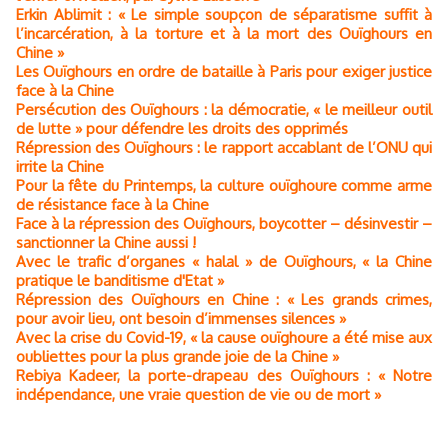
Erkin Ablimit : « Le simple soupçon de séparatisme suffit à
l’incarcération, à la torture et à la mort des Ouïghours en
Chine »
Les Ouïghours en ordre de bataille à Paris pour exiger justice
face à la Chine
Persécution des Ouïghours : la démocratie, « le meilleur outil
de lutte » pour défendre les droits des opprimés
Répression des Ouïghours : le rapport accablant de l’ONU qui
irrite la Chine
Pour la fête du Printemps, la culture ouïghoure comme arme
de résistance face à la Chine
Face à la répression des Ouïghours, boycotter – désinvestir –
sanctionner la Chine aussi !
Avec le trafic d’organes « halal » de Ouïghours, « la Chine
pratique le banditisme d'Etat »
Répression des Ouïghours en Chine : « Les grands crimes,
pour avoir lieu, ont besoin d’immenses silences »
Avec la crise du Covid-19, « la cause ouïghoure a été mise aux
oubliettes pour la plus grande joie de la Chine »
Rebiya Kadeer, la porte-drapeau des Ouïghours : « Notre
indépendance, une vraie question de vie ou de mort »