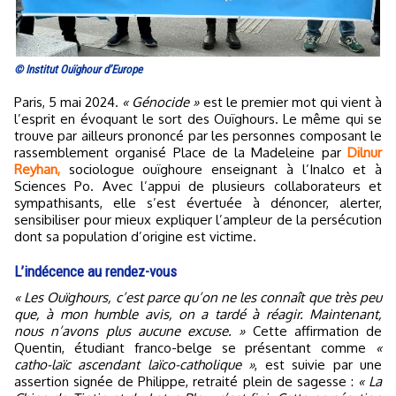
© Institut Ouïghour d’Europe
Paris, 5 mai 2024.
« Génocide »
est le premier mot qui vient à
l’esprit en évoquant le sort des Ouïghours. Le même qui se
trouve par ailleurs prononcé par les personnes composant le
rassemblement organisé Place de la Madeleine par
Dilnur
Reyhan,
sociologue ouïghoure enseignant à l’Inalco et à
Sciences Po. Avec l’appui de plusieurs collaborateurs et
sympathisants, elle s’est évertuée à dénoncer, alerter,
sensibiliser pour mieux expliquer l’ampleur de la persécution
dont sa population d’origine est victime.
L’indécence au rendez-vous
« Les Ouïghours, c’est parce qu’on ne les connaît que très peu
que, à mon humble avis, on a tardé à réagir. Maintenant,
nous n’avons plus aucune excuse. »
Cette affirmation de
Quentin, étudiant franco-belge se présentant comme
«
catho-laïc ascendant laïco-catholique »
, est suivie par une
assertion signée de Philippe, retraité plein de sagesse :
« La