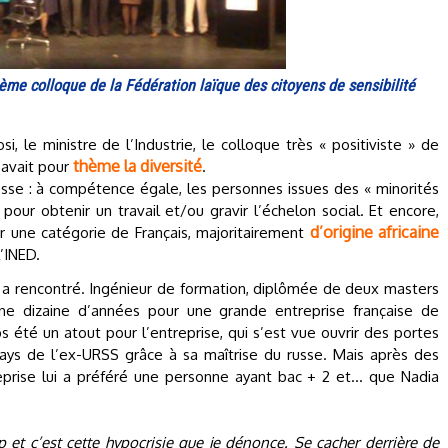
ième colloque de la Fédération laïque des citoyens de sensibilité
i, le ministre de l’Industrie, le colloque très « positiviste » de
thème la diversité
 avait pour
.
sse : à compétence égale, les personnes issues des « minorités
 pour obtenir un travail et/ou gravir l’échelon social. Et encore,
d’origine africaine
 une catégorie de Français, majoritairement
l’INED.
 a rencontré. Ingénieur de formation, diplômée de deux masters
une dizaine d’années pour une grande entreprise française de
été un atout pour l’entreprise, qui s’est vue ouvrir des portes
pays de l’ex-URSS grâce à sa maîtrise du russe. Mais après des
reprise lui a préféré une personne ayant bac + 2 et… que Nadia
et c’est cette hypocrisie que je dénonce. Se cacher derrière de