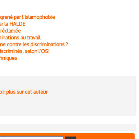
ngrené par l’islamophobie
er la HALDE
s réclamée
nations au travail
rme contre les discriminations ?
scriminés, selon l’OSI
thniques
ir plus sur cet auteur