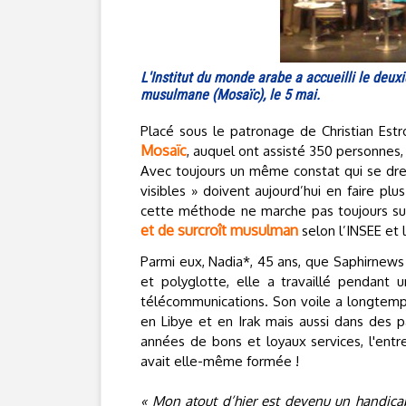
L'Institut du monde arabe a accueilli le deux
musulmane (Mosaïc), le 5 mai.
Placé sous le patronage de Christian Estros
Mosaïc
, auquel ont assisté 350 personnes,
Avec toujours un même constat qui se dre
visibles » doivent aujourd’hui en faire plus
cette méthode ne marche pas toujours sur
et de surcroît musulman
selon l’INSEE et 
Parmi eux, Nadia*, 45 ans, que Saphirnews
et polyglotte, elle a travaillé pendant 
télécommunications. Son voile a longtemps 
en Libye et en Irak mais aussi dans des 
années de bons et loyaux services, l'ent
avait elle-même formée !
« Mon atout d’hier est devenu un handicap 