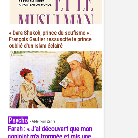
« Dara Shukoh, prince du soufisme » :
François Gautier ressuscite le prince
oublié d'un islam éclairé
Psycho
-
Abdelnour Zahrali
Farah : « J’ai découvert que mon
conjoint m’a trompée et mis une