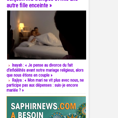
autre fille enceinte »
Inayah : « Je pense au divorce du fait
d’infidélités avant notre mariage religieux, alors
que nous étions en couple »
Rajiya : « Mon mari ne vit plus avec nous, ne
participe pas aux dépenses : suis-je encore
mariée ? »