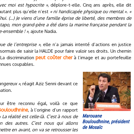
vec moi est hypocrite »
, déplore-t-elle. Cinq ans après, elle dit
autant plus qu’elle n’est
« ni handicapée physique ou mental »
.
«
’hui. (…) Je viens d’une famille éprise de liberté, des membres de
tapo, mon grand-père a été dans la marine française pendant la
e-ensemble ! »
, ajoute Nadia.
ue de l’entreprise »
, elle n’a jamais intenté d’actions en justice
ormais de saisir la HALDE pour faire valoir ses droits. Un chemin
peut coûter cher
La discrimination
à l’image et au portefeuille
onnues coupables.
angereux »
, réagit Aziz Senni devant ce
nation.
ur être reconnu égal, voilà ce que
ouloudhnine
, à l’origine d’un rapport
Marouane
« La réalité est celle-là. C’est à nous de
Bouloudhnine, président
en des autres. C’est nous qui allons
de Mosaïc
ettre en avant, on va se retrousser les