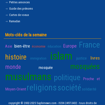
Petites annonces
Guide des prénoms
Cartes de voeux
Ramadan
Mots-clés de la semaine
France
Europe
bien-être
Asie
économie
éducation
islam
histoire
livres
justice
immigration
mosquées
monde
mosquée
musulmans
politique
Proche et
religions
société
Moyen-Orient
solidarité
copyright © 2002-2025 Saphirnews.com - ISSN 2497-3432 - tous droits de