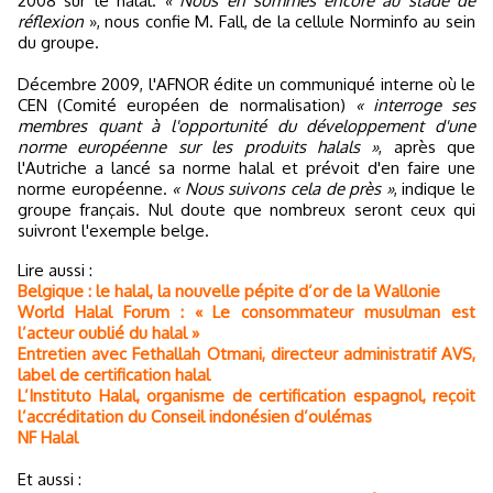
2008 sur le halal.
« Nous en sommes encore au stade de
réflexion
», nous confie M. Fall, de la cellule Norminfo au sein
du groupe.
Décembre 2009, l'AFNOR édite un communiqué interne où le
CEN (Comité européen de normalisation)
« interroge ses
membres quant à l'opportunité du développement d'une
norme européenne sur les produits halals »
, après que
l'Autriche a lancé sa norme halal et prévoit d'en faire une
norme européenne.
« Nous suivons cela de près »
, indique le
groupe français. Nul doute que nombreux seront ceux qui
suivront l'exemple belge.
Lire aussi :
Belgique : le halal, la nouvelle pépite d’or de la Wallonie
World Halal Forum : « Le consommateur musulman est
l’acteur oublié du halal »
Entretien avec Fethallah Otmani, directeur administratif AVS,
label de certification halal
L’Instituto Halal, organisme de certification espagnol, reçoit
l’accréditation du Conseil indonésien d’oulémas
NF Halal
Et aussi :