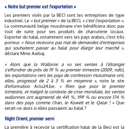
« Notre but premier est l'exportation »
Les premiers visés par la BECI sont les entreprises de type
industriel. Le
« but premier »
de la BECI,
« c'est l'exportation »
.
La communauté belge musulmane n'en bénéficiera donc pas
tout de suite pour ses produits de charcuterie locaux.
Exporter du halal, notamment vers les pays arabes, c'est très
porteur.
« Nous recevons pas mal de demandes d'entreprises
qui souhaitent passer au halal pour élargir leur marché »,
déclare Mme Aarbaj.
« Alors que la Wallonie a vu ses ventes à l'étranger
s'effondrer de près de 19 % au premier trimestre (2009, ndlr),
les exportations vers les pays de confession musulmane ont,
elles, progressé de 2 à 3 % en moyenne »
, note le site
d'information Actu24.be.
« Rien que pour le premier
trimestre, et malgré le contexte de crise mondiale, les ventes
wallonnes ont augmenté de 441 %, 199 % ou encore 174 %
dans des pays comme l'Iran, le Koweït et le Qatar ! »
Que
serait-ce alors si elles passaient au halal ?
Night Orient, premier servi
La première à recevoir la certification halal de la Beci est la