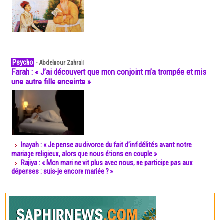
Psycho
-
Abdelnour Zahrali
Farah : « J’ai découvert que mon conjoint m’a trompée et mis
une autre fille enceinte »
Inayah : « Je pense au divorce du fait d’infidélités avant notre
mariage religieux, alors que nous étions en couple »
Rajiya : « Mon mari ne vit plus avec nous, ne participe pas aux
dépenses : suis-je encore mariée ? »