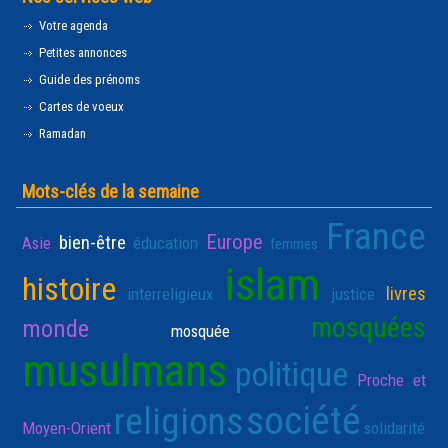
Votre agenda
Petites annonces
Guide des prénoms
Cartes de voeux
Ramadan
Mots-clés de la semaine
France
Europe
bien-être
Asie
éducation
femmes
islam
histoire
livres
interreligieux
justice
mosquées
monde
mosquée
musulmans
politique
Proche et
société
religions
Moyen-Orient
solidarité