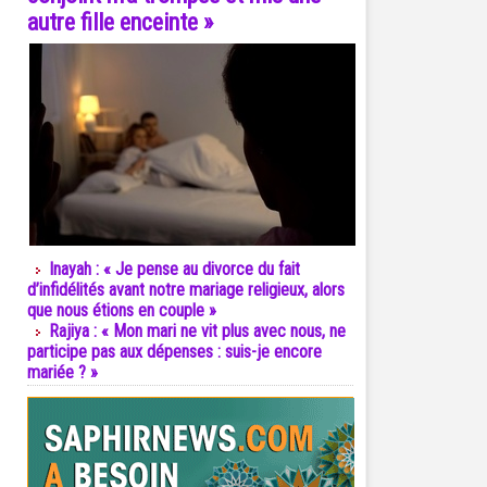
autre fille enceinte »
Inayah : « Je pense au divorce du fait
d’infidélités avant notre mariage religieux, alors
que nous étions en couple »
Rajiya : « Mon mari ne vit plus avec nous, ne
participe pas aux dépenses : suis-je encore
mariée ? »