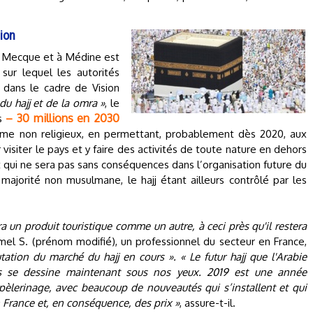
ion
 La Mecque et à Médine est
sur lequel les autorités
 dans le cadre de Vision
 du hajj et de la omra »
, le
– 30 millions en 2030
ns
sme non religieux, en permettant, probablement dès 2020, aux
isiter le pays et y faire des activités de toute nature en dehors
qui ne sera pas sans conséquences dans l’organisation future du
 majorité non musulmane, le hajj étant ailleurs contrôlé par les
ra un produit touristique comme un autre, à ceci près qu'il restera
mel S. (prénom modifié), un professionnel du secteur en France,
ation du marché du hajj en cours ». « Le futur hajj que l'Arabie
les se dessine maintenant sous nos yeux. 2019 est une année
pèlerinage, avec beaucoup de nouveautés qui s’installent et qui
France et, en conséquence, des prix »
, assure-t-il.