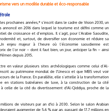
tourisme vers un modèle durable et éco-responsable
étrole
es prochaines années,* s’inscrit dans le cadre de Vision 2030, un
 annoncé en 2016 dans lequel le tourisme est défini comme un
el de croissance et d’emplois. Il s’agit, pour l’Arabie Saoudite,
dernité et, surtout, de diversifier son économie et réduire sa
Un enjeu majeur à l’heure où l’économie saoudienne est
x de l’or noir – dont il faut bien, un jour, anticiper la fin – ainsi
 Yémen depuis 2015.
tre en valeur plusieurs sites archéologiques comme celui d’Al-
 inscrit au patrimoine mondial de l'Unesco et que MBS veut voir
ncours de la France. En parallèle, elle s’attelle à la transformation
e en stations balnéaires de luxe, à la construction de la cité
à celle de la cité du divertissement d'Al-Qiddiya, proche de la
0 millions de visiteurs par an d'ici à 2030. Selon le salon Arabian
 devraient augmenter de 5,6 % par an, passant de 17,7 millions en