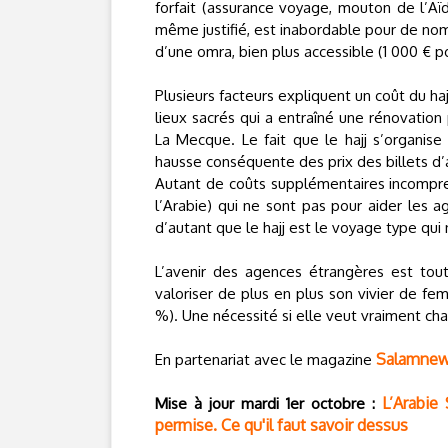
forfait (assurance voyage, mouton de l’Aï
même justifié, est inabordable pour de nom
d’une omra, bien plus accessible (1 000 € p
Plusieurs facteurs expliquent un coût du ha
lieux sacrés qui a entraîné une rénovation
La Mecque. Le fait que le hajj s’organise
hausse conséquente des prix des billets d’av
Autant de coûts supplémentaires incompre
l’Arabie) qui ne sont pas pour aider les a
d’autant que le hajj est le voyage type qui
L’avenir des agences étrangères est toute
valoriser de plus en plus son vivier de f
%). Une nécessité si elle veut vraiment c
Salamne
En partenariat avec le magazine
L’Arabie
Mise à jour mardi 1er octobre :
permise. Ce qu'il faut savoir dessus