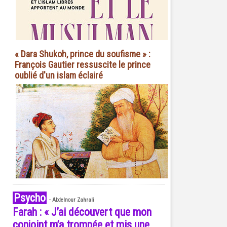
« Dara Shukoh, prince du soufisme » :
François Gautier ressuscite le prince
oublié d'un islam éclairé
Psycho
-
Abdelnour Zahrali
Farah : « J’ai découvert que mon
conjoint m’a trompée et mis une