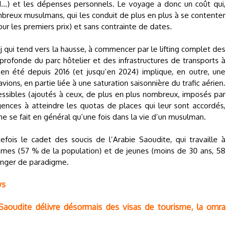
d...) et les dépenses personnels. Le voyage a donc un coût qui,
breux musulmans, qui les conduit de plus en plus à se contenter
our les premiers prix) et sans contrainte de dates.
jj qui tend vers la hausse, à commencer par le lifting complet des
 profonde du parc hôtelier et des infrastructures de transports à
 en été depuis 2016 (et jusqu’en 2024) implique, en outre, une
ions, en partie liée à une saturation saisonnière du trafic aérien.
ssibles (ajoutés à ceux, de plus en plus nombreux, imposés par
gences à atteindre les quotas de places qui leur sont accordés,
 ne se fait en général qu’une fois dans la vie d’un musulman.
fois le cadet des soucis de l’Arabie Saoudite, qui travaille à
emmes (57 % de la population) et de jeunes (moins de 30 ans, 58
hanger de paradigme.
ws
 Saoudite délivre désormais des visas de tourisme, la omra