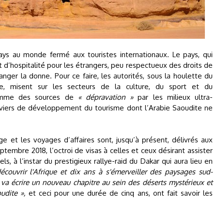
pays au monde fermé aux touristes internationaux. Le pays, qui
t d’hospitalité pour les étrangers, peu respectueux des droits de
ger la donne. Pour ce faire, les autorités, sous la houlette du
, misent sur les secteurs de la culture, du sport et du
comme des sources de
« dépravation »
par les milieux ultra-
leviers de développement du tourisme dont l’Arabie Saoudite ne
ge et les voyages d’affaires sont, jusqu’à présent, délivrés aux
ptembre 2018, l’octroi de visas à celles et ceux désirant assister
s, à l’instar du prestigieux rallye-raid du Dakar qui aura lieu en
couvrir l'Afrique et dix ans à s'émerveiller des paysages sud-
va écrire un nouveau chapitre au sein des déserts mystérieux et
udite »,
et ceci pour une durée de cinq ans, ont fait savoir les