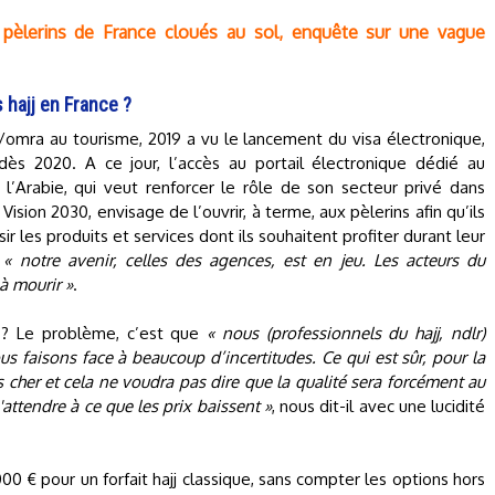
de pèlerins de France cloués au sol, enquête sur une vague
hajj en France ?
j/omra au tourisme, 2019 a vu le lancement du visa électronique,
ès 2020. A ce jour, l’accès au portail électronique dédié au
l’Arabie, qui veut renforcer le rôle de son secteur privé dans
sion 2030, envisage de l’ouvrir, à terme, aux pèlerins afin qu’ils
 les produits et services dont ils souhaitent profiter durant leur
,
« notre avenir, celles des agences, est en jeu. Les acteurs du
à mourir »
.
x ? Le problème, c’est que
« nous (professionnels du hajj, ndlr)
ous faisons face à beaucoup d’incertitudes. Ce qui est sûr, pour la
us cher et cela ne voudra pas dire que la qualité sera forcément au
'attendre à ce que les prix baissent »
, nous dit-il avec une lucidité
00 € pour un forfait hajj classique, sans compter les options hors