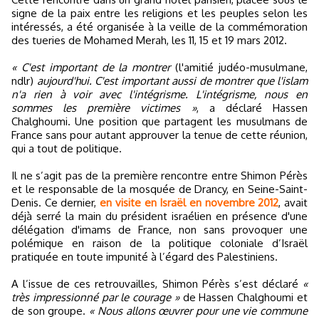
signe de la paix entre les religions et les peuples selon les
intéressés, a été organisée à la veille de la commémoration
des tueries de Mohamed Merah, les 11, 15 et 19 mars 2012.
« C'est important de la montrer
(l'amitié judéo-musulmane,
ndlr)
aujourd'hui. C'est important aussi de montrer que l'islam
n'a rien à voir avec l'intégrisme. L'intégrisme, nous en
sommes les première victimes »
, a déclaré Hassen
Chalghoumi. Une position que partagent les musulmans de
France sans pour autant approuver la tenue de cette réunion,
qui a tout de politique.
Il ne s’agit pas de la première rencontre entre Shimon Pérès
et le responsable de la mosquée de Drancy, en Seine-Saint-
Denis. Ce dernier,
en visite en Israël en novembre 2012
, avait
déjà serré la main du président israélien en présence d'une
délégation d'imams de France, non sans provoquer une
polémique en raison de la politique coloniale d’Israël
pratiquée en toute impunité à l’égard des Palestiniens.
A l’issue de ces retrouvailles, Shimon Pérès s’est déclaré
«
très impressionné par le courage »
de Hassen Chalghoumi et
de son groupe.
« Nous allons œuvrer pour une vie commune