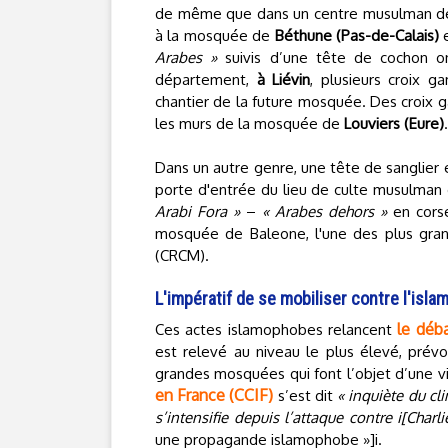
de même que dans un centre musulman 
à la mosquée de
Béthune (Pas-de-Calais)
e
Arabes »
suivis d’une tête de cochon o
département,
à Liévin
, plusieurs croix 
chantier de la future mosquée. Des croix 
les murs de la mosquée de
Louviers (Eure)
.
Dans un autre genre, une tête de sanglier 
porte d'entrée du lieu de culte musulman
Arabi Fora »
–
« Arabes dehors »
en corse
mosquée de Baleone, l'une des plus gran
(CRCM).
L'impératif de se mobiliser contre l'isl
le déb
Ces actes islamophobes relancent
est relevé au niveau le plus élevé, prévo
grandes mosquées qui font l’objet d’une vig
en France (CCIF)
s’est dit
« inquiète du cl
s’intensifie depuis l’attaque contre i[Char
une propagande islamophobe »]i.