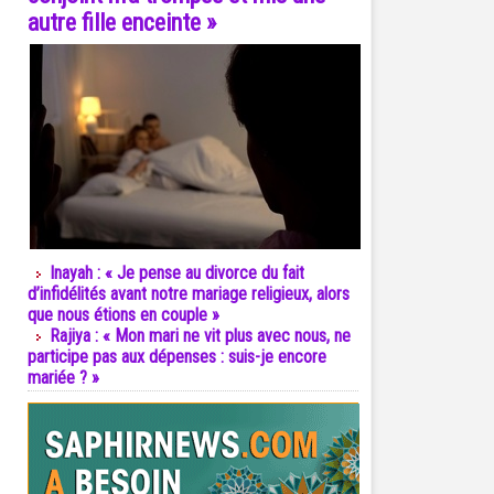
autre fille enceinte »
Inayah : « Je pense au divorce du fait
d’infidélités avant notre mariage religieux, alors
que nous étions en couple »
Rajiya : « Mon mari ne vit plus avec nous, ne
participe pas aux dépenses : suis-je encore
mariée ? »