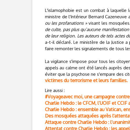
L'islamophobie est un combat à laquelle l
ministre de l'Intérieur Bernard Cazeneuve 
ou les profanations »
visant les mosquées
de culte, pas plus qu’aucune manifestation 
de leur religion. Les auteurs de tels actes d
a-t-il déclaré. Le ministère de la Justice a
faire remonter les signalements de tous l
La vigilance s'impose pour tous les cito
appels au calme ont été lancés auprès des 
éviter que la psychose ne s'empare des c
victimes du terrorisme et leurs familles.
Lire aussi :
#Voyageavec moi, une campagne contre 
Charlie Hebdo : le CFCM, l’UOIF et CCIF 
Charlie Hebdo : ensemble au Vatican, en
Des mosquées attaquées après l'attenta
Attaque contre Charlie Hebdo : l’unanimi
Attentat contre Charlie Hebdo : les appel