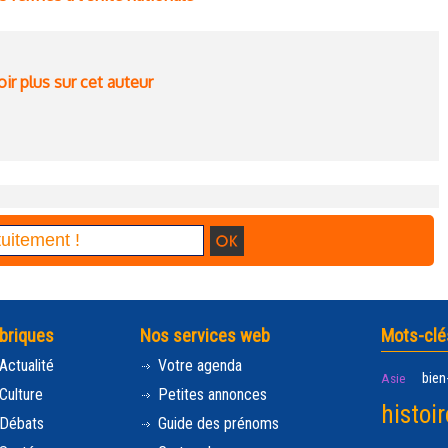
ir plus sur cet auteur
briques
Nos services web
Mots-clé
Actualité
Votre agenda
bien
Asie
Culture
Petites annonces
histoir
Débats
Guide des prénoms