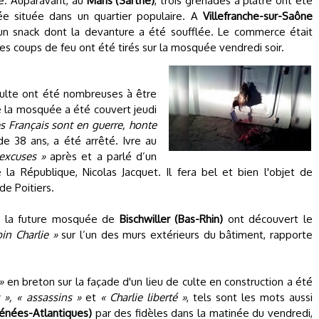
le. Auparavant, au
Mans (Sarthe)
, trois grenades à plâtre ont été
e située dans un quartier populaire. A
Villefranche-sur-Saône
 un snack dont la devanture a été soufflée. Le commerce était
des coups de feu ont été tirés sur la mosquée vendredi soir.
 culte ont été nombreuses à être
de la mosquée a été couvert jeudi
es Français sont en guerre, honte
 de 38 ans, a été arrêté. Ivre au
excuses »
après et a parlé d’un
 la République, Nicolas Jacquet. Il fera bel et bien l'objet de
de Poitiers.
 de la future mosquée de
Bischwiller (Bas-Rhin)
ont découvert le
bin Charlie »
sur l’un des murs extérieurs du bâtiment, rapporte
»
en breton sur la façade d'un lieu de culte en construction a été
 », « assassins »
et
« Charlie liberté »
, tels sont les mots aussi
énées-Atlantiques)
par des fidèles dans la matinée du vendredi,