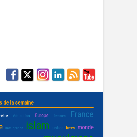
s de la semaine
France
Europe
-être
éducation
femmes
islam
e
monde
justice
livres
immigration