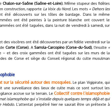
de
Chalon-sur-Saône (Saône-et-Loire)
. Même stupeur des fidèles
n construction, rapporte
La Voix du Nord
. Les mots
« Dehors les
nt été découverts sur les tôles de bardage. Dans le même
gammées ont été peintes à la peinture blanche ont couvert le
gammées ont été taguées, dans la nuit de vendredi à samedi, sur
et des viscères ont été découvertes par un fidèle vendredi sur la
 de
Corte (Corse)
. A
Sarrola-Carcopino (Corse-du-Sud)
, l'insulte
«
 – et des croix gammées ont été taguées sur les murs de la
des de Corse et siège du Conseil régional du culte musulman
amophobie
at sur la sécurité autour des mosquées.
Le plan Vigipirate, qui
it une surveillance des lieux de culte mais ce sont surtout les
Collectif contre l’islamophobie
ilance accrue sur le terrain. Le
imat islamophobe qui s’installe depuis quelques temps déjà et qui
lie Hebdo
. L’attentat perpétré hier ne saurait être un prétexte à