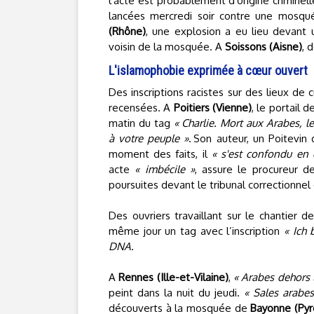
l'acte est probablement d'origine criminel
lancées mercredi soir contre une mosqué
(Rhône)
, une explosion a eu lieu devant
voisin de la mosquée. A
Soissons (Aisne)
, 
L'islamophobie exprimée à cœur ouvert
Des inscriptions racistes sur des lieux de
recensées. A
Poitiers (Vienne)
, le portail 
matin du tag
« Charlie. Mort aux Arabes, l
à votre peuple »
. Son auteur, un Poitevin
moment des faits, il
« s'est confondu en 
acte
« imbécile »
, assure le procureur de
poursuites devant le tribunal correctionnel 
Des ouvriers travaillant sur le chantier
même jour un tag avec l’inscription
« Ich 
DNA
.
A
Rennes (Ille-et-Vilaine)
,
« Arabes dehors 
peint dans la nuit du jeudi.
« Sales arabes
découverts à la mosquée de
Bayonne (Pyr