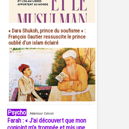
« Dara Shukoh, prince du soufisme » :
François Gautier ressuscite le prince
oublié d'un islam éclairé
Psycho
-
Abdelnour Zahrali
Farah : « J’ai découvert que mon
conjoint m’a trompée et mis une