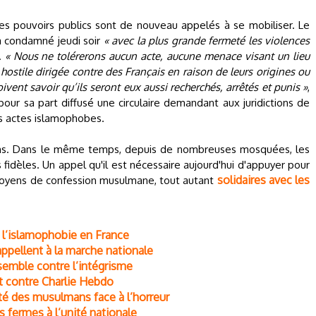
es pouvoirs publics sont de nouveau appelés à se mobiliser. Le
a condamné jeudi soir
« avec la plus grande fermeté les violences
.
« Nous ne tolérerons aucun acte, aucune menace visant un lieu
hostile dirigée contre des Français en raison de leurs origines ou
oivent savoir qu’ils seront eux aussi recherchés, arrêtés et punis »
,
 pour sa part diffusé une circulaire demandant aux juridictions de
es actes islamophobes.
yens. Dans le même temps, depuis de nombreuses mosquées, les
fidèles. Un appel qu'il est nécessaire aujourd'hui d'appuyer pour
solidaires avec les
itoyens de confession musulmane, tout autant
l’islamophobie en France
appellent à la marche nationale
semble contre l’intégrisme
t contre Charlie Hebdo
té des musulmans face à l’horreur
s fermes à l’unité nationale