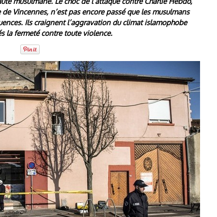
uté musulmane. Le choc de l’attaque contre Charlie Hebdo,
te de Vincennes, n’est pas encore passé que les musulmans
uences. Ils craignent l’aggravation du climat islamophobe
s la fermeté contre toute violence.