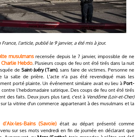
ance, l'article, publié le 9 janvier, a été mis à jour.
culte musulmans
recensée depuis le 7 janvier, impossible de ne
e Charlie Hebdo
. Plusieurs coups de feu ont été tirés dans la nuit
mosquée de
Saint-Juéry (Tarn)
, sans faire de victimes. Personne ne
e la salle de prière. L'acte n'a pas été revendiqué mais les
ement porté plainte. Un événement similaire avait eu lieu à
Port-
t contre l’hebdomadaire satirique. Des coups de feu ont été tirés
nt des faits. Deux jours plus tard, c'est à
Vendôme (Loir-et-Cher)
 sur la vitrine d'un commerce appartenant à des musulmans et la
d’Aix-les-Bains (Savoie)
était au départ présenté comme
evenu sur ses mots vendredi en fin de journée en déclarant que