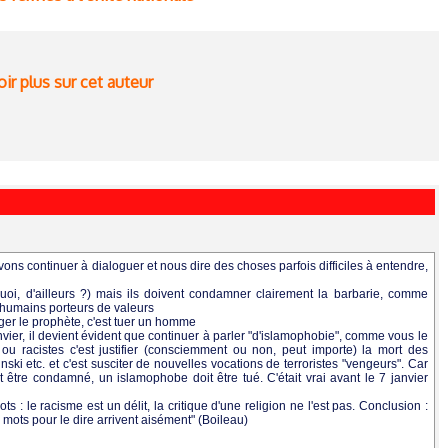
ir plus sur cet auteur
ns continuer à dialoguer et nous dire des choses parfois difficiles à entendre,
uoi, d'ailleurs ?) mais ils doivent condamner clairement la barbarie, comme
humains porteurs de valeurs
ger le prophète, c'est tuer un homme
vier, il devient évident que continuer à parler "d'islamophobie", comme vous le
 ou racistes c'est justifier (consciemment ou non, peut importe) la mort des
ki etc. et c'est susciter de nouvelles vocations de terroristes "vengeurs". Car
it être condamné, un islamophobe doit être tué. C'était vrai avant le 7 janvier
ots : le racisme est un délit, la critique d'une religion ne l'est pas. Conclusion :
 mots pour le dire arrivent aisément" (Boileau)