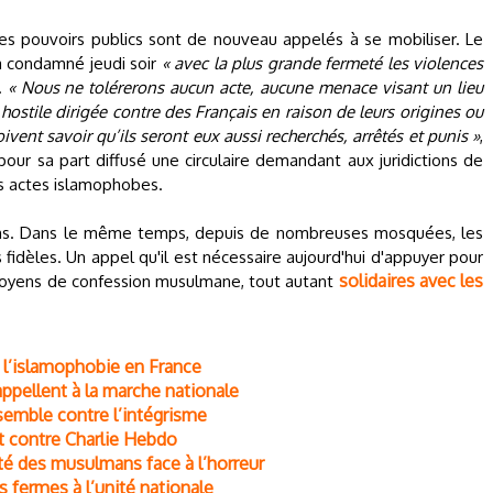
es pouvoirs publics sont de nouveau appelés à se mobiliser. Le
a condamné jeudi soir
« avec la plus grande fermeté les violences
.
« Nous ne tolérerons aucun acte, aucune menace visant un lieu
hostile dirigée contre des Français en raison de leurs origines ou
oivent savoir qu’ils seront eux aussi recherchés, arrêtés et punis »
,
 pour sa part diffusé une circulaire demandant aux juridictions de
es actes islamophobes.
yens. Dans le même temps, depuis de nombreuses mosquées, les
fidèles. Un appel qu'il est nécessaire aujourd'hui d'appuyer pour
solidaires avec les
itoyens de confession musulmane, tout autant
l’islamophobie en France
appellent à la marche nationale
semble contre l’intégrisme
t contre Charlie Hebdo
té des musulmans face à l’horreur
s fermes à l’unité nationale