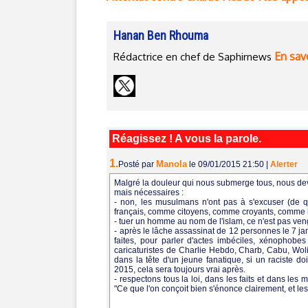
Hanan Ben Rhouma
En savo
Rédactrice en chef de Saphirnews
Réagissez ! A vous la parole.
1.
Manola
Posté par
le 09/01/2015 21:50
|
Alerter
Malgré la douleur qui nous submerge tous, nous devo
mais nécessaires :
- non, les musulmans n'ont pas à s'excuser (de q
français, comme citoyens, comme croyants, comme 
- tuer un homme au nom de l'islam, ce n'est pas ven
- après le lâche assassinat de 12 personnes le 7 jan
faites, pour parler d'actes imbéciles, xénophobes
caricaturistes de Charlie Hebdo, Charb, Cabu, Wolins
dans la tête d'un jeune fanatique, si un raciste do
2015, cela sera toujours vrai après.
- respectons tous la loi, dans les faits et dans les m
"Ce que l'on conçoit bien s'énonce clairement, et les