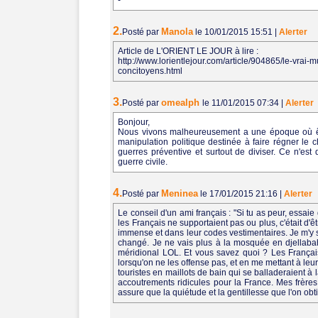
-
2.
Manola
Posté par
le 10/01/2015 15:51
|
Alerter
Article de L'ORIENT LE JOUR à lire :
http://www.lorientlejour.com/article/904865/le-vrai
concitoyens.html
3.
omealph
Posté par
le 11/01/2015 07:34
|
Alerter
Bonjour,
Nous vivons malheureusement a une époque où êtr
manipulation politique destinée à faire régner le ch
guerres préventive et surtout de diviser. Ce n'est
guerre civile.
4.
Meninea
Posté par
le 17/01/2015 21:16
|
Alerter
Le conseil d'un ami français : "Si tu as peur, essa
les Français ne supportaient pas ou plus, c'était d'êt
immense et dans leur codes vestimentaires. Je m'y 
changé. Je ne vais plus à la mosquée en djellabah
méridional LOL. Et vous savez quoi ? Les Français 
lorsqu'on ne les offense pas, et en me mettant à le
touristes en maillots de bain qui se balladeraient à
accoutrements ridicules pour la France. Mes frères
assure que la quiétude et la gentillesse que l'on ob