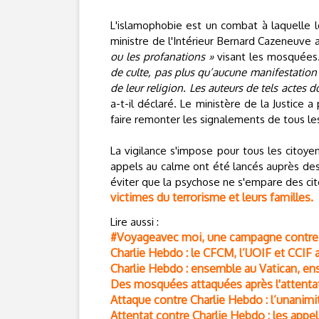
L'islamophobie est un combat à laquelle l
ministre de l'Intérieur Bernard Cazeneuve 
ou les profanations »
visant les mosquées
de culte, pas plus qu’aucune manifestation 
de leur religion. Les auteurs de tels actes d
a-t-il déclaré. Le ministère de la Justice a
faire remonter les signalements de tous l
La vigilance s'impose pour tous les cito
appels au calme ont été lancés auprès des 
éviter que la psychose ne s'empare des c
victimes du terrorisme et leurs familles.
Lire aussi :
#Voyageavec moi, une campagne contre 
Charlie Hebdo : le CFCM, l’UOIF et CCIF 
Charlie Hebdo : ensemble au Vatican, en
Des mosquées attaquées après l'attenta
Attaque contre Charlie Hebdo : l’unanimi
Attentat contre Charlie Hebdo : les appel