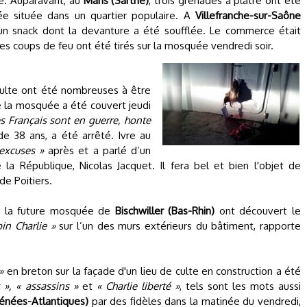
le. Auparavant, au
Mans (Sarthe)
, trois grenades à plâtre ont été
e située dans un quartier populaire. A
Villefranche-sur-Saône
 un snack dont la devanture a été soufflée. Le commerce était
des coups de feu ont été tirés sur la mosquée vendredi soir.
 culte ont été nombreuses à être
de la mosquée a été couvert jeudi
es Français sont en guerre, honte
 de 38 ans, a été arrêté. Ivre au
excuses »
après et a parlé d’un
 la République, Nicolas Jacquet. Il fera bel et bien l'objet de
de Poitiers.
 de la future mosquée de
Bischwiller (Bas-Rhin)
ont découvert le
bin Charlie »
sur l’un des murs extérieurs du bâtiment, rapporte
»
en breton sur la façade d'un lieu de culte en construction a été
 », « assassins »
et
« Charlie liberté »
, tels sont les mots aussi
énées-Atlantiques)
par des fidèles dans la matinée du vendredi,