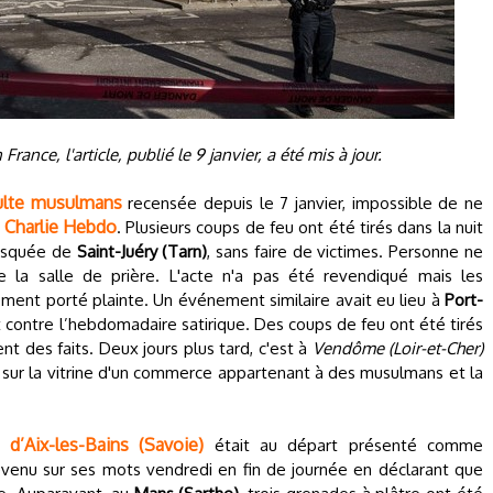
ance, l'article, publié le 9 janvier, a été mis à jour.
culte musulmans
recensée depuis le 7 janvier, impossible de ne
e Charlie Hebdo
. Plusieurs coups de feu ont été tirés dans la nuit
mosquée de
Saint-Juéry (Tarn)
, sans faire de victimes. Personne ne
e la salle de prière. L'acte n'a pas été revendiqué mais les
ement porté plainte. Un événement similaire avait eu lieu à
Port-
t contre l’hebdomadaire satirique. Des coups de feu ont été tirés
nt des faits. Deux jours plus tard, c'est à
Vendôme (Loir-et-Cher)
 sur la vitrine d'un commerce appartenant à des musulmans et la
d’Aix-les-Bains (Savoie)
était au départ présenté comme
evenu sur ses mots vendredi en fin de journée en déclarant que