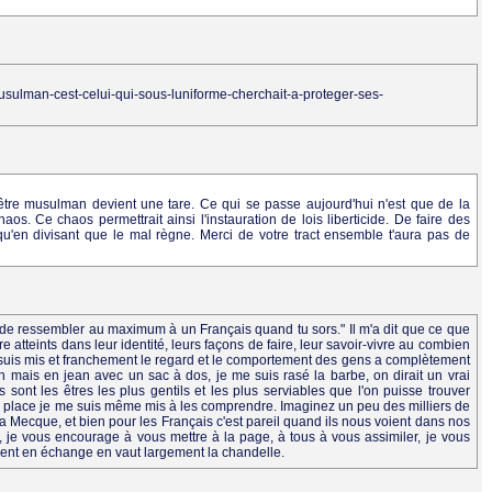
-musulman-cest-celui-qui-sous-luniforme-cherchait-a-proteger-ses-
e musulman devient une tare. Ce qui se passe aujourd'hui n'est que de la
aos. Ce chaos permettrait ainsi l'instauration de lois liberticide. De faire des
 qu'en divisant que le mal règne. Merci de votre tract ensemble t'aura pas de
ie de ressembler au maximum à un Français quand tu sors." Il m'a dit que ce que
re atteints dans leur identité, leurs façons de faire, leur savoir-vivre au combien
suis mis et franchement le regard et le comportement des gens a complètement
 mais en jean avec un sac à dos, je me suis rasé la barbe, on dirait un vrai
sont les êtres les plus gentils et les plus serviables que l'on puisse trouver
ur place je me suis même mis à les comprendre. Imaginez un peu des milliers de
 la Mecque, et bien pour les Français c'est pareil quand ils nous voient dans nos
, je vous encourage à vous mettre à la page, à tous à vous assimiler, je vous
tient en échange en vaut largement la chandelle.