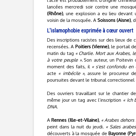
l'acte est probablement d'origine criminel
lancées mercredi soir contre une mosqué
(Rhône)
, une explosion a eu lieu devant
voisin de la mosquée. A
Soissons (Aisne)
, 
L'islamophobie exprimée à cœur ouvert
Des inscriptions racistes sur des lieux de
recensées. A
Poitiers (Vienne)
, le portail 
matin du tag
« Charlie. Mort aux Arabes, l
à votre peuple »
. Son auteur, un Poitevin
moment des faits, il
« s'est confondu en 
acte
« imbécile »
, assure le procureur de
poursuites devant le tribunal correctionnel 
Des ouvriers travaillant sur le chantier
même jour un tag avec l’inscription
« Ich 
DNA
.
A
Rennes (Ille-et-Vilaine)
,
« Arabes dehors 
peint dans la nuit du jeudi.
« Sales arabes
découverts à la mosquée de
Bayonne (Pyr