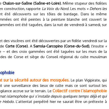
de
Chalon-sur-Saône (Saône-et-Loire)
. Même stupeur des fidèles
n construction, rapporte
La Voix du Nord
. Les mots
« Dehors les
nt été découverts sur les tôles de bardage. Dans le même
gammées ont été peintes à la peinture blanche ont couvert le
gammées ont été taguées, dans la nuit de vendredi à samedi, sur
et des viscères ont été découvertes par un fidèle vendredi sur la
 de
Corte (Corse)
. A
Sarrola-Carcopino (Corse-du-Sud)
, l'insulte
«
 – et des croix gammées ont été taguées sur les murs de la
des de Corse et siège du Conseil régional du culte musulman
amophobie
at sur la sécurité autour des mosquées.
Le plan Vigipirate, qui
it une surveillance des lieux de culte mais ce sont surtout les
Collectif contre l’islamophobie
ilance accrue sur le terrain. Le
imat islamophobe qui s’installe depuis quelques temps déjà et qui
lie Hebdo
. L’attentat perpétré hier ne saurait être un prétexte à