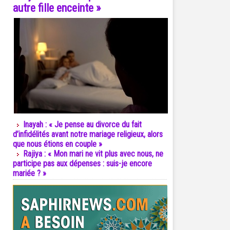
autre fille enceinte »
Inayah : « Je pense au divorce du fait
d’infidélités avant notre mariage religieux, alors
que nous étions en couple »
Rajiya : « Mon mari ne vit plus avec nous, ne
participe pas aux dépenses : suis-je encore
mariée ? »