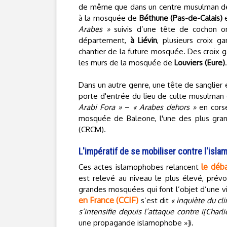
de même que dans un centre musulman 
à la mosquée de
Béthune (Pas-de-Calais)
e
Arabes »
suivis d’une tête de cochon o
département,
à Liévin
, plusieurs croix 
chantier de la future mosquée. Des croix 
les murs de la mosquée de
Louviers (Eure)
.
Dans un autre genre, une tête de sanglier 
porte d'entrée du lieu de culte musulman
Arabi Fora »
–
« Arabes dehors »
en corse
mosquée de Baleone, l'une des plus gran
(CRCM).
L'impératif de se mobiliser contre l'isl
le déb
Ces actes islamophobes relancent
est relevé au niveau le plus élevé, prévo
grandes mosquées qui font l’objet d’une vig
en France (CCIF)
s’est dit
« inquiète du cl
s’intensifie depuis l’attaque contre i[Char
une propagande islamophobe »]i.