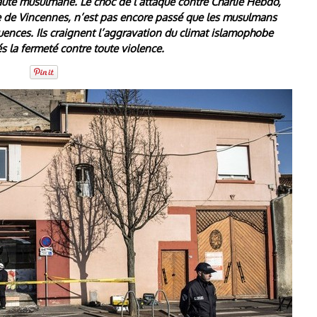
uté musulmane. Le choc de l’attaque contre Charlie Hebdo,
te de Vincennes, n’est pas encore passé que les musulmans
uences. Ils craignent l’aggravation du climat islamophobe
s la fermeté contre toute violence.