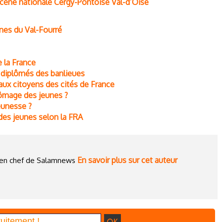
cène nationale Cergy-Pontoise Val-d’Oise
unes du Val-Fourré
e la France
s diplômés des banlieues
ux citoyens des cités de France
hômage des jeunes ?
jeunesse ?
 des jeunes selon la FRA
En savoir plus sur cet auteur
ce en chef de Salamnews