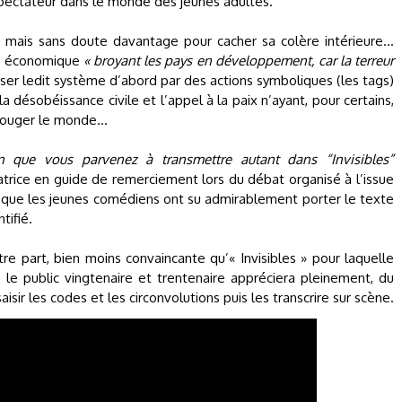
pectateur dans le monde des jeunes adultes.
 mais sans doute davantage pour cacher sa colère intérieure…
me économique
« broyant les pays en développement, car la terreur
rser ledit système d’abord par des actions symboliques (les tags)
la désobéissance civile et l’appel à la paix n’ayant, pour certains,
 bouger le monde…
n que vous parvenez à transmettre autant dans “Invisibles”
tatrice en guide de remerciement lors du débat organisé à l’issue
ai que les jeunes comédiens ont su admirablement porter le texte
tifié.
re part, bien moins convaincante qu’« Invisibles » pour laquelle
 le public vingtenaire et trentenaire appréciera pleinement, du
isir les codes et les circonvolutions puis les transcrire sur scène.