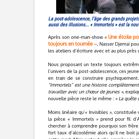
La post-adolescence, l'âge des grands projet
aussi des illusions... « Immortels » est la n
Une étoile p
Après son one-man-show «
toujours en tournée
–, Nasser Djemaï pour
les ateliers d’écriture avec et au plus près 
Nous proposant un texte toujours extrême
l’univers de la post-adolescence, ces jeune
en train de se construire psychiquement
“Immortels” est une histoire complètement 
travailler avec un chœur de jeunes »
, expli
nouvelle pièce reste le même :
« La quête d
Moins linéaire qu’« Invisibles », constitué
la pièce « Immortels » prend pour fil d’
chercher à comprendre pourquoi son frère
fort taux d’alcoolémie alors qu’il ne boit 