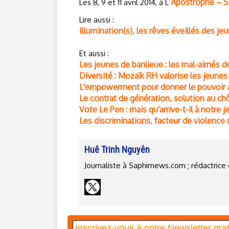
’Apostrophe – S
Les 8, 9 et 11 avril 2014, à L
Lire aussi :
Illumination(s), les rêves éveillés des je
Et aussi :
Les jeunes de banlieue : les mal-aimés d
Diversité : Mozaïk RH valorise les jeune
L'empowerment pour donner le pouvoir a
Le contrat de génération, solution au c
Vote Le Pen : mais qu'arrive-t-il à notre 
Les discriminations, facteur de violence
Huê Trinh Nguyên
Journaliste à Saphirnews.com ; rédactri