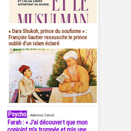
« Dara Shukoh, prince du soufisme » :
François Gautier ressuscite le prince
oublié d'un islam éclairé
Psycho
-
Abdelnour Zahrali
Farah : « J’ai découvert que mon
conjoint m’a trompée et mis une