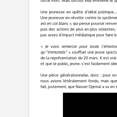
cette mort. Mais surtout elle emmène le s
Une jeunesse en quête d’idéal politique…
Une jeunesse en révolte contre le systè
est en col blanc »
, qui pense pouvoir renve
puis des actions de plus en plus violentes, 
pas assez d’impact médiatique pour faire
« Je vous remercie pour toute l’émotio
qu’“Immortels” »
, soufflait une jeune spec
de la représentation du 20 mars. Il est vr
et que le public, jeune, s’est facilement iden
Une pièce générationnelle, donc : pour not
nous avions littéralement fondu, mais que
fait, justement, que Nasser Djemaï a su en sa