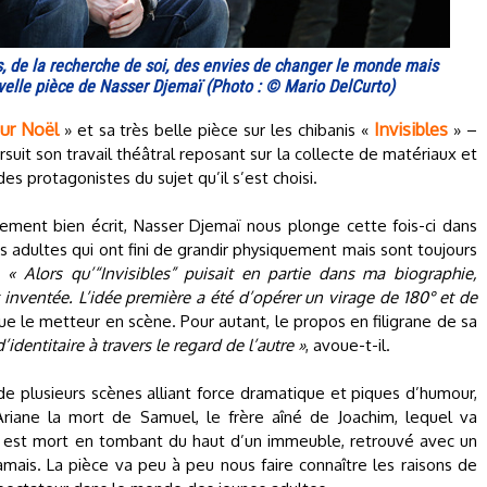
s, de la recherche de soi, des envies de changer le monde mais
ouvelle pièce de Nasser Djemaï (Photo : © Mario DelCurto)
our Noël
Invisibles
» et sa très belle pièce sur les chibanis «
» –
suit son travail théâtral reposant sur la collecte de matériaux et
des protagonistes du sujet qu’il s’est choisi.
ment bien écrit, Nasser Djemaï nous plonge cette fois-ci dans
s adultes qui ont fini de grandir physiquement mais sont toujours
.
« Alors qu’“Invisibles” puisait en partie dans ma biographie,
inventée. L’idée première a été d’opérer un virage de 180° et de
que le metteur en scène. Pour autant, le propos en filigrane de sa
’identitaire à travers le regard de l’autre »
, avoue-t-il.
e de plusieurs scènes alliant force dramatique et piques d’humour,
Ariane la mort de Samuel, le frère aîné de Joachim, lequel va
 est mort en tombant du haut d’un immeuble, retrouvé avec un
jamais. La pièce va peu à peu nous faire connaître les raisons de