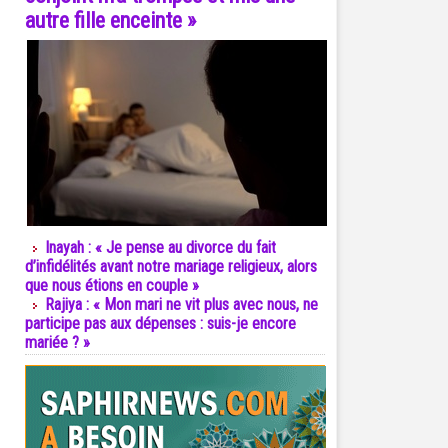
autre fille enceinte »
Inayah : « Je pense au divorce du fait
d’infidélités avant notre mariage religieux, alors
que nous étions en couple »
Rajiya : « Mon mari ne vit plus avec nous, ne
participe pas aux dépenses : suis-je encore
mariée ? »