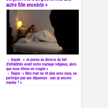
autre fille enceinte »
Inayah : « Je pense au divorce du fait
d’infidélités avant notre mariage religieux, alors
que nous étions en couple »
Rajiya : « Mon mari ne vit plus avec nous, ne
participe pas aux dépenses : suis-je encore
mariée ? »