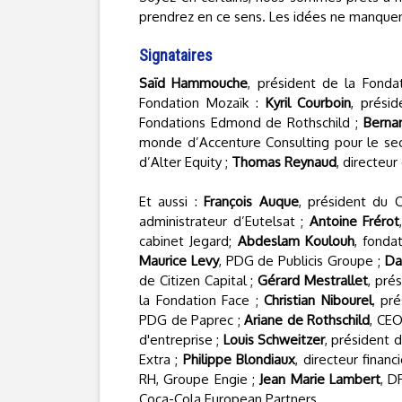
prendrez en ce sens. Les idées ne manquent
Signataires
Saïd Hammouche
, président de la Fonda
Fondation Mozaïk :
Kyril Courboin
, prési
Fondations Edmond de Rothschild ;
Berna
monde d’Accenture Consulting pour le sec
d’Alter Equity ;
Thomas Reynaud
, directeur
Et aussi :
François Auque
, président du 
administrateur d’Eutelsat ;
Antoine Frérot
cabinet Jegard;
Abdeslam Koulouh
, fonda
Maurice Levy
, PDG de Publicis Groupe ;
Da
de Citizen Capital ;
Gérard Mestrallet
, pré
la Fondation Face ;
Christian Nibourel
, pr
PDG de Paprec ;
Ariane de Rothschild
, CE
d'entreprise ;
Louis Schweitzer
, président d
Extra ;
Philippe Blondiaux
, directeur financ
RH, Groupe Engie ;
Jean Marie Lambert
, D
Coca-Cola European Partners.