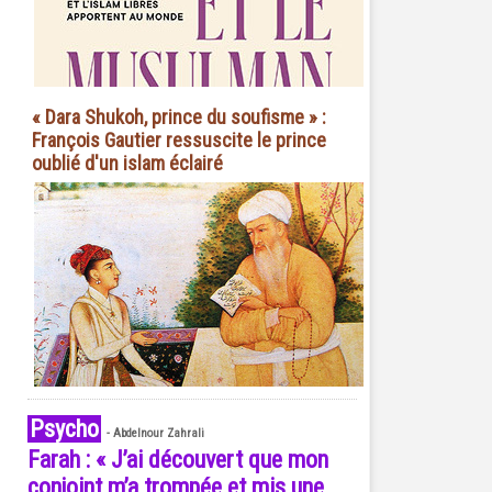
« Dara Shukoh, prince du soufisme » :
François Gautier ressuscite le prince
oublié d'un islam éclairé
Psycho
-
Abdelnour Zahrali
Farah : « J’ai découvert que mon
conjoint m’a trompée et mis une