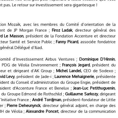
 pas. Le retour sur investissement sera gigantesque !
tion Mozaïk, avec les membres du Comité d’orientation de la
dent de JP Morgan France ;
Firoz Ladak
, directeur général des
rd Le Masson
, président de la Fondation Accenture et directeur
teur Santé et Service Public ;
Fanny Picard
, associée fondatrice
 général Délégué d’Iliad.
Comité d’Investissement Airbus Ventures ;
Dominique D’Hinnin
,
, PDG de Véolia Environnement ;
François Jegard
, président du
teur et dirigeant d’AK Group ;
Michel Landel
, CEO de Sodexo ;
vid Levy
, président de Jade-i ;
Laurence Mehaignerie
, présidente
sident du Conseil d’administration du Groupe Engie, président de
ésident d'Accenture France et Benelux ;
Jean-Luc Petithuguenin
,
O du Groupe Edmond de Rothschild ;
Guillaume Sarkozy
, dirigeant
’Initiative France ;
André Tordjman
, président-fondateur de Little
ier ;
Pierre Deheunynck
, directeur général adjoint, en charge des
RH de Véolia ;
Alexandre Poncet
, directeur de la communication