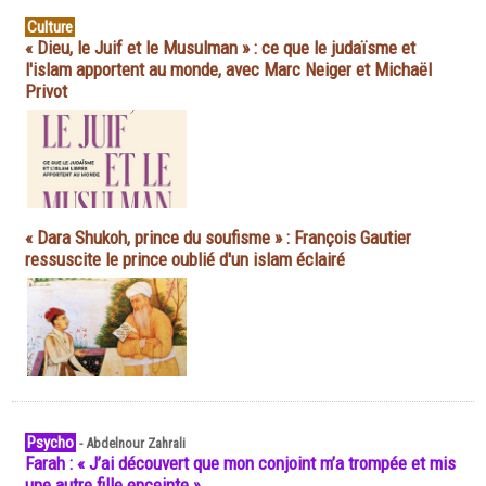
Culture
« Dieu, le Juif et le Musulman » : ce que le judaïsme et
l'islam apportent au monde, avec Marc Neiger et Michaël
Privot
« Dara Shukoh, prince du soufisme » : François Gautier
ressuscite le prince oublié d'un islam éclairé
Psycho
-
Abdelnour Zahrali
Farah : « J’ai découvert que mon conjoint m’a trompée et mis
une autre fille enceinte »