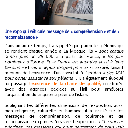
Une expo qui véhicule message de « compréhension » et de «
reconnaissance »
Dans un autre temps, il a rappelé que parmi les pèlerins qui
se rendent chaque année à La Mecque, ils
« sont chaque
année près de 25 000 »
à partir de France,
« les plus
nombreux d’Europe. Et la France est attentive aussi à leurs
besoins »
et ce,
« depuis longtemps »
, a-t-il assuré, faisant
mention de l'existence d’un consulat à Djeddah
« dès 1841
pour porter assistance aux pèlerins »
. Il a également évoqué
au passage
l'existence de la charte de qualité,
constituée
avec des agences dédiées au Hajj pour améliorer
l'organisation du cinquième pilier de l'islam.
Soulignant les différentes dimensions de l’exposition, aussi
bien religieuse, culturelle et humaine, il a insisté sur les
messages de compréhension, de tolérance et de
reconnaissance exprimés à travers l’exposition.
« Ce sont ces
principes, ces messages qui nous permettent de nous unir