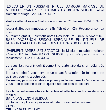
-EXECUTER UN PUISSANT RITUEL D'AMOUR MARIAGE DU
MEDIUM VOYANT SERIEUX BABA DAGBENON SEÏDOU : rituel
d'amour mariage +229 55 37 43 67
-Retour affectif rapide Gratuit de son ex en 24 heures +229 55 37 43
67 :
retour d'affection immédiat en 24h, 48h et en 72h. Récupérer son ex
mari
ou femme gratuit, Paiement après Résultats. MEDIUM MARABOUT
BABA DAGBENON SEIDOU SPÉCIALISÉ EN RITUELS DE
RETOUR D'AFFECTION RAPIDES ET TRAVAUX OCULTES
-PAIEMENT APRES SATISFACTION le Medium marabout africain
sérieux BABA DAGBENON SEIDOU pour récupérer son ex
rapidement : +229 55 37 43 67.
Je vous fait revenir définitivement le partenaire dans un délai très
court.
Il sera attaché à vous comme un enfant à sa mère. Je fais en sorte
qu’il soit soumis à votre désir.
De même, je suis capable de provoquer le sentiment d’amour entre
vous et la personne désirée, qu‘elle soit de près ou de loin.
La clé de votre réussite sentimentale et affective se trouve dans les
main du
BABA DAGBENON SEÏDOU,
contactez le plus vite possible afin de trouver votre bonheur.
CONTACT
TEL : +229 55 37 43 67