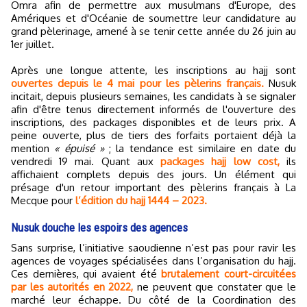
Omra afin de permettre aux musulmans d'Europe, des
Amériques et d'Océanie de soumettre leur candidature au
grand pèlerinage, amené à se tenir cette année du 26 juin au
1er juillet.
Après une longue attente, les inscriptions au hajj sont
ouvertes depuis le 4 mai pour les pèlerins français.
Nusuk
incitait, depuis plusieurs semaines, les candidats à se signaler
afin d'être tenus directement informés de l'ouverture des
inscriptions, des packages disponibles et de leurs prix. A
peine ouverte, plus de tiers des forfaits portaient déjà la
mention
« épuisé »
; la tendance est similaire en date du
vendredi 19 mai. Quant aux
packages hajj low cost,
ils
affichaient complets depuis des jours. Un élément qui
présage d'un retour important des pèlerins français à La
Mecque pour
l’édition du hajj 1444 – 2023.
Nusuk douche les espoirs des agences
Sans surprise, l’initiative saoudienne n’est pas pour ravir les
agences de voyages spécialisées dans l’organisation du hajj.
Ces dernières, qui avaient été
brutalement court-circuitées
par les autorités en 2022,
ne peuvent que constater que le
marché leur échappe. Du côté de la Coordination des