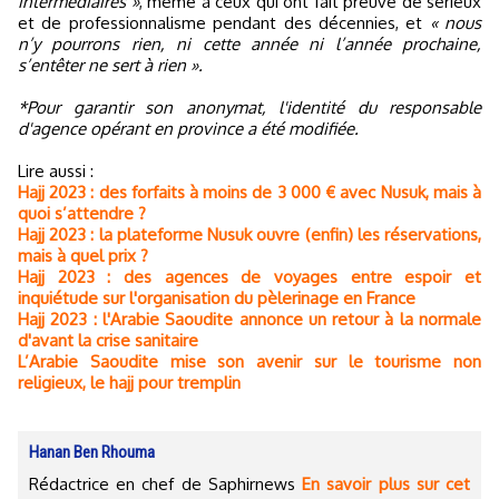
intermédiaires »
, même à ceux qui ont fait preuve de sérieux
et de professionnalisme pendant des décennies, et
« nous
n’y pourrons rien, ni cette année ni l’année prochaine,
s’entêter ne sert à rien ».
*Pour garantir son anonymat, l'identité du responsable
d'agence opérant en province a été modifiée.
Lire aussi :
Hajj 2023 : des forfaits à moins de 3 000 € avec Nusuk, mais à
quoi s’attendre ?
Hajj 2023 : la plateforme Nusuk ouvre (enfin) les réservations,
mais à quel prix ?
Hajj 2023 : des agences de voyages entre espoir et
inquiétude sur l'organisation du pèlerinage en France
Hajj 2023 : l'Arabie Saoudite annonce un retour à la normale
d'avant la crise sanitaire
L’Arabie Saoudite mise son avenir sur le tourisme non
religieux, le hajj pour tremplin
Hanan Ben Rhouma
Rédactrice en chef de Saphirnews
En savoir plus sur cet