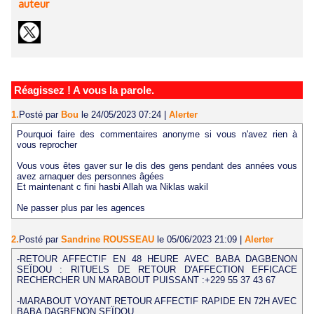
auteur
Réagissez ! A vous la parole.
1.
Posté par
Bou
le 24/05/2023 07:24
|
Alerter
Pourquoi faire des commentaires anonyme si vous n'avez rien à
vous reprocher
Vous vous êtes gaver sur le dis des gens pendant des années vous
avez arnaquer des personnes âgées
Et maintenant c fini hasbi Allah wa Niklas wakil
Ne passer plus par les agences
2.
Posté par
Sandrine ROUSSEAU
le 05/06/2023 21:09
|
Alerter
-RETOUR AFFECTIF EN 48 HEURE AVEC BABA DAGBENON
SEÏDOU : RITUELS DE RETOUR D'AFFECTION EFFICACE
RECHERCHER UN MARABOUT PUISSANT :+229 55 37 43 67
-MARABOUT VOYANT RETOUR AFFECTIF RAPIDE EN 72H AVEC
BABA DAGBENON SEÏDOU