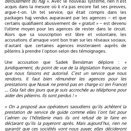
déroulement du hajj »
. Avec le nouveau système, rien n’est
acquis dans la mesure où il n'a pas encore fait ses preuves,
argue-t-on. Un tel service, qui était compris dans les
packages hajj vendus auparavant par les agences – et que
certains qualifiaient abusivement de
« gratuit »
– est devenu
l'ultime moyen pour les agences de rester dans le circuit.
Alors que sa souscription est libre et volontaire, les
accusations d’arnaque vont bon train sur les réseaux sociaux,
d’autant que certaines agences insisteraient auprès de
pèlerins à prendre l’option selon des témoignages.
Une accusation que Sadek Bensliman déplore :
«
Juridiquement, du point de vue de la législation française, ce
que nous faisons est autorisé. C’est un service que nous
rendons. Il faut bien rémunérer les agences pour les
prestations que Nusuk ne prend pas en charge ici (en France)
… Cela fait des jours que je suis accrochée au téléphone pour
aider des pèlerins. Ils sont perdus ! »
« On a proposé aux opérateurs saoudiens qu’ils achètent la
prestation de service de guide comme elles l’ont fait pour
l’aérien ou l’hôtellerie mais ils ont refusé de le faire en
déclarant qu’ils la payeront après. Mais aujourd’hui, rien ne
garantit que ces sociétés vont nous payer, elles décideront