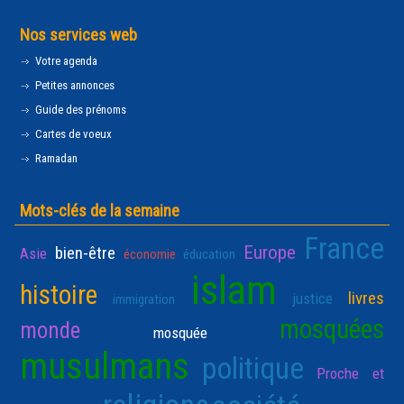
Nos services web
Votre agenda
Petites annonces
Guide des prénoms
Cartes de voeux
Ramadan
Mots-clés de la semaine
France
Europe
bien-être
Asie
économie
éducation
islam
histoire
livres
justice
immigration
mosquées
monde
mosquée
musulmans
politique
Proche et