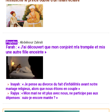
ressuscite le prince oublié d'un islam éclairé
Psycho
-
Abdelnour Zahrali
Farah : « J’ai découvert que mon conjoint m’a trompée et mis
une autre fille enceinte »
Inayah : « Je pense au divorce du fait d’infidélités avant notre
mariage religieux, alors que nous étions en couple »
Rajiya : « Mon mari ne vit plus avec nous, ne participe pas aux
dépenses : suis-je encore mariée ? »