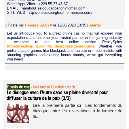
WhatsApp/ Viber : +229 55 37 43 67
EMAIL: marabout.seidoudagbenon@gmail.com
SITE WEB: http://professeurgtorah.e-monsite.com/
3.
Posté par
Pepega SANYA
le 12/06/2023 13:35
|
Alerter
Let us introduce you to a great online casino that will exceed your
expectations and become your trusted partner in the gaming industry
- welcome to our best online casino ReallySpins
https://reallyspins.com/guides/poker-game-guide
Whether you
prefer classic games like blackjack and roulette or modern slots with
stunning graphics and exciting bonus rounds, we've got everything
you need!
Points de vue
-
Mohammed El Mahdi Krabch
Le dialogue avec l’Autre dans sa pleine diversité pour
diffuser la culture de la paix (3/3)
Lire la première partie ici : Les fondements du
dialogue entre les civilisations à la lumière de
la...