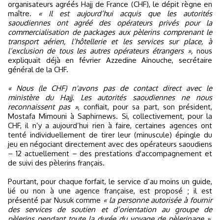
organisateurs agréés Hajj de France (CHF), le dépit règne en
maître.
« Il est aujourd’hui acquis que les autorités
saoudiennes ont agréé des opérateurs privés pour la
commercialisation de packages aux pèlerins comprenant le
transport aérien, l’hôtellerie et les services sur place, à
l’exclusion de tous les autres opérateurs étrangers »,
nous
expliquait déjà en février Azzedine Ainouche, secrétaire
général de la CHF.
« Nous (le CHF) n'avons pas de contact direct avec le
ministère du Hajj. Les autorités saoudiennes ne nous
reconnaissent pas »
, confiait, pour sa part, son président,
Mostafa Mimouni à Saphirnews. Si, collectivement, pour la
CHF, il n’y a aujourd’hui rien à faire, certaines agences ont
tenté individuellement de tirer leur (minuscule) épingle du
jeu en négociant directement avec des opérateurs saoudiens
– 12 actuellement – des prestations d'accompagnement et
de suivi des pèlerins français.
Pourtant, pour chaque forfait, le service d’au moins un guide,
lié ou non à une agence française, est proposé ; il est
présenté par Nusuk comme
« la personne autorisée à fournir
des services de soutien et d’orientation au groupe de
pèlerins pendant toute la durée du voyage de pèlerinage »
.