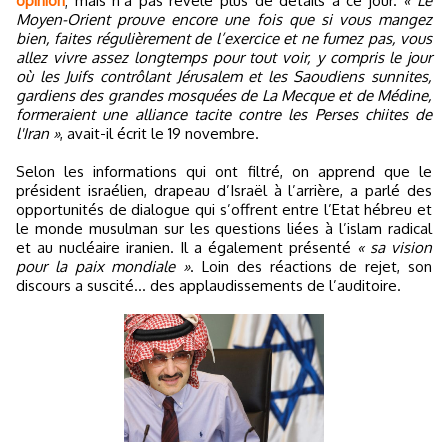
opinion
; mais n’a pas révélé plus de détails à ce jour.
« Le
Moyen-Orient prouve encore une fois que si vous mangez
bien, faites régulièrement de l’exercice et ne fumez pas, vous
allez vivre assez longtemps pour tout voir, y compris le jour
où les Juifs contrôlant Jérusalem et les Saoudiens sunnites,
gardiens des grandes mosquées de La Mecque et de Médine,
formeraient une alliance tacite contre les Perses chiites de
l'Iran »
, avait-il écrit le 19 novembre.
Selon les informations qui ont filtré, on apprend que le
président israélien, drapeau d’Israël à l’arrière, a parlé des
opportunités de dialogue qui s’offrent entre l’Etat hébreu et
le monde musulman sur les questions liées à l’islam radical
et au nucléaire iranien. Il a également présenté
« sa vision
pour la paix mondiale »
. Loin des réactions de rejet, son
discours a suscité… des applaudissements de l’auditoire.