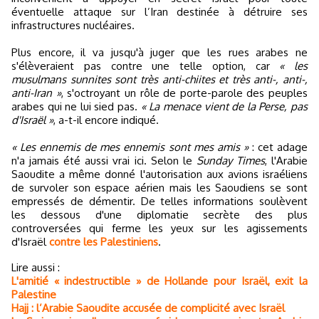
éventuelle attaque sur l’Iran destinée à détruire ses
infrastructures nucléaires.
Plus encore, il va jusqu'à juger que les rues arabes ne
s'élèveraient pas contre une telle option, car
« les
musulmans sunnites sont très anti-chiites et très anti-, anti-,
anti-Iran »
, s'octroyant un rôle de porte-parole des peuples
arabes qui ne lui sied pas.
« La menace vient de la Perse, pas
d'Israël »
, a-t-il encore indiqué.
« Les ennemis de mes ennemis sont mes amis »
: cet adage
n'a jamais été aussi vrai ici. Selon le
Sunday Times
, l'Arabie
Saoudite a même donné l'autorisation aux avions israéliens
de survoler son espace aérien mais les Saoudiens se sont
empressés de démentir. De telles informations soulèvent
les dessous d'une diplomatie secrète des plus
controversées qui ferme les yeux sur les agissements
d'Israël
contre les Palestiniens
.
Lire aussi :
L'amitié « indestructible » de Hollande pour Israël, exit la
Palestine
Hajj : l’Arabie Saoudite accusée de complicité avec Israël