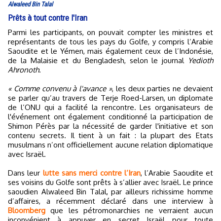
Alwaleed Bin Talal
Prêts à tout contre l'Iran
Parmi les participants, on pouvait compter les ministres et
représentants de tous les pays du Golfe, y compris l’Arabie
Saoudite et le Yémen, mais également ceux de l’Indonésie,
de la Malaisie et du Bengladesh, selon le journal
Yedioth
Ahronoth
.
« Comme convenu à l'avance »
, les deux parties ne devaient
se parler qu’au travers de Terje Roed-Larsen, un diplomate
de l’ONU qui a facilité la rencontre. Les organisateurs de
l'événement ont également conditionné la participation de
Shimon Pérès par la nécessité de garder l'initiative et son
contenu secrets. Il tient à un fait : la plupart des Etats
musulmans n’ont officiellement aucune relation diplomatique
avec Israël.
Dans leur
lutte sans merci contre l’Iran
, l’Arabie Saoudite et
ses voisins du Golfe sont prêts à s’allier avec Israël. Le prince
saoudien Alwaleed Bin Talal, par ailleurs richissime homme
d’affaires, a récemment déclaré dans une interview à
Bloomberg
que les pétromonarchies ne verraient aucun
inconvénient à appuyer en secret Israël pour toute