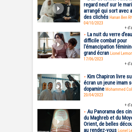
regard neuf sur le mar
arrangé qui sort avec 
des clichés
Hanan Ben 
04/10/2023
+ d'a
La nuit du verre d’eau
difficile combat pour
l'émancipation féminin
grand écran
Lionel Lemon
17/06/2023
+ d'a
Kim Chapiron livre su
écran un jeune imam 
dopamine
Mohammed Col
20/04/2023
+ d'a
Au Panorama des ci
du Maghreb et du Moy
Orient, de belles déco
au rendez-vous
Lionel L