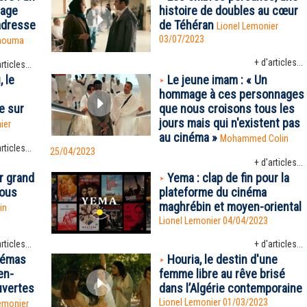
iage
histoire de doubles au cœur
adresse
de Téhéran
Lionel Lemonier
03/07/2023
Rhouma
+ d'articles...
rticles...
, le
Le jeune imam : « Un
hommage à ces personnages
e sur
que nous croisons tous les
jours mais qui n'existent pas
ier
au cinéma »
Mohammed Colin
rticles...
25/04/2023
+ d'articles...
r grand
Yema : clap de fin pour la
sous
plateforme du cinéma
maghrébin et moyen-oriental
in
Lionel Lemonier 04/04/2023
rticles...
+ d'articles...
némas
Houria, le destin d'une
en-
femme libre au rêve brisé
uvertes
dans l’Algérie contemporaine
Lionel Lemonier 01/03/2023
emonier