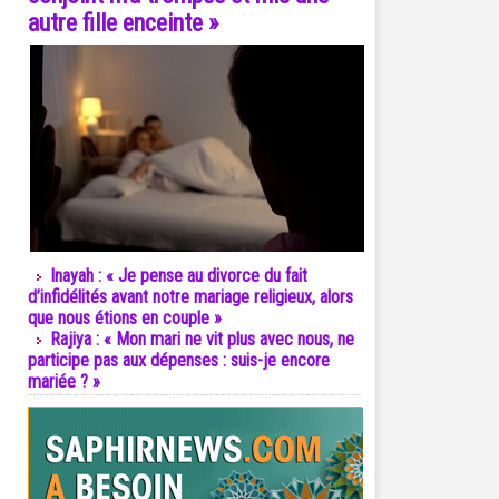
autre fille enceinte »
Inayah : « Je pense au divorce du fait
d’infidélités avant notre mariage religieux, alors
que nous étions en couple »
Rajiya : « Mon mari ne vit plus avec nous, ne
participe pas aux dépenses : suis-je encore
mariée ? »