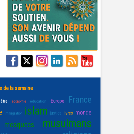
s de la semaine
France
Europe
-être
éducation
économie
islam
e
monde
justice
livres
immigration
musulmans
mosquées