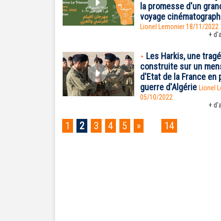
la promesse d'un gran
voyage cinématograph
Lionel Lemonier 18/11/2022
+ d'a
Les Harkis, une trag
construite sur un me
d'Etat de la France en 
guerre d'Algérie
Lionel 
05/10/2022
+ d'a
1
2
3
4
5
»
...
14