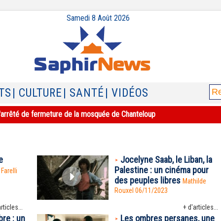
Samedi 8 Août 2026
TS
| CULTURE
| SANTÉ
| VIDÉOS
e l'arrêté de fermeture de la mosquée de Chanteloup
e
Jocelyne Saab, le Liban, la
Palestine : un cinéma pour
 Farelli
des peuples libres
Mathilde
Rouxel 06/11/2023
rticles...
+ d'articles...
bre : un
Les ombres persanes, une