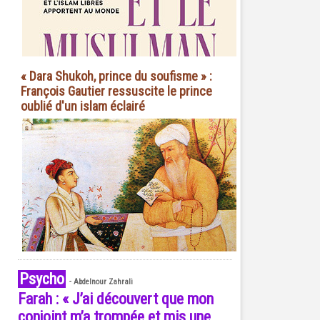
« Dara Shukoh, prince du soufisme » :
François Gautier ressuscite le prince
oublié d'un islam éclairé
Psycho
-
Abdelnour Zahrali
Farah : « J’ai découvert que mon
conjoint m’a trompée et mis une