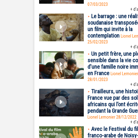
07/03/2023
+ d'a
Le barrage : une réali
soudanaise transposé
un film qui invite à la
contemplation
Lionel Le
25/02/2023
+ d'a
Un petit frère, une p
sensible dans la vie c
d'une famille noire im
en France
Lionel Lemonie
28/01/2023
+ d'a
Tirailleurs, une histo
France vue par des so
africains qui l’ont écrit
pendant la Grande Gue
Lionel Lemonier 28/12/2022
+ d'a
Avec le Festival du fi
franco-arabe de Noisy-