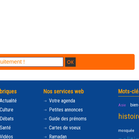
briques
Nos services web
Mots-clé
Actualité
Votre agenda
bien
Asie
Culture
Petites annonces
histoir
Débats
Guide des prénoms
Santé
Cartes de voeux
mosquée
Vidéos
Ramadan