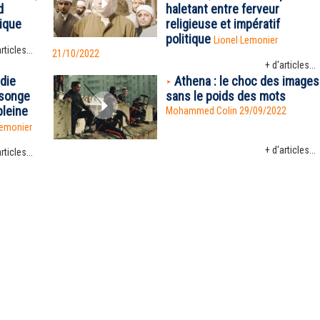
d
haletant entre ferveur
ique
religieuse et impératif
politique
Lionel Lemonier
rticles...
21/10/2022
+ d'articles...
édie
Athena : le choc des images
nsonge
sans le poids des mots
pleine
Mohammed Colin
29/09/2022
Lemonier
+ d'articles...
rticles...