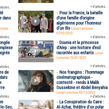
+ d'articles...
rticles...
té
Pour la France, la bataille
e dans
d’une famille d’origine
algérienne pour l'honneur
d'un fils
monier
Lionel Lemonier
07/02/2023
rticles...
+ d'articles...
longée
Dounia et la princesse
omplexe
d’Alep : une histoire d’exil
migrée
racontée aux enfants
Lionel
Lemonier 25/01/2023
r
+ d'articles...
rticles...
ire de
Nos frangins : l'hommage
ldats
cinématographique -
e
contesté - rendu à Malik
rre
Oussekine et Abdel Benyahia
Lionel Lemonier 03/12/2022
rticles...
+ d'articles...
lm
La Conspiration du Caire :
le-Sec,
Al-Azhar, théâtre d'un polar