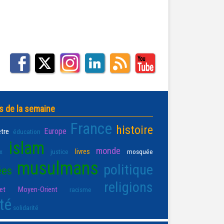
s de la semaine
France
histoire
Europe
être
éducation
islam
monde
livres
x
justice
mosquée
musulmans
politique
ées
religions
t Moyen-Orient
racisme
té
solidarité