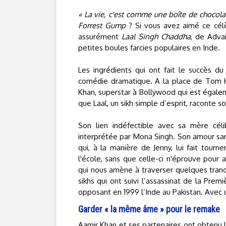
« La vie, c'est comme une boîte de chocola
Forrest Gump
? Si vous avez aimé ce cél
assurément
Laal Singh Chaddha
, de Adva
petites boules farcies populaires en Inde.
Les ingrédients qui ont fait le succès du
comédie dramatique. A la place de Tom Han
Khan, superstar à Bollywood qui est égalem
que Laal, un sikh simple d’esprit, raconte s
Son lien indéfectible avec sa mère cél
interprétée par Mona Singh. Son amour san
qui, à la manière de Jenny, lui fait tour
l'école, sans que celle-ci n'éprouve pour
qui nous amène à traverser quelques tran
sikhs qui ont suivi l’assassinat de la Prem
opposant en 1999 l’Inde au Pakistan. Avec u
Garder « la même âme » pour le remake
Aamir Khan et ses partenaires ont obtenu l