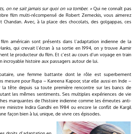
ts, on ne sait jamais sur quoi on va tomber. »
Qui ne connaît pas
èbre film multi-récompensé de Robert Zemeckis, vous aimerez
it Chandan. Avec, à la place des chocolats, des golgappas, ces
 film américain sont présents dans l’adaptation indienne de la
ks, qui crevait l’écran à sa sortie en 1994, on y trouve Aamir
ent le producteur du film. Et c’est au cours d’un voyage en train
on incroyable histoire aux passagers autour de lui.
ibataire, une femme battante dont le rôle est superbement
s mesure pour Rupa – Kareena Kapoor, star elle aussi en Inde –
ner la tête depuis sa toute première rencontre sur les bancs de
 autant les mêmes sentiments. Ses multiples expériences de vie
ches marquantes de l'histoire indienne comme les émeutes anti-
ière ministre Indira Gandhi en 1984 ou encore le conflit de Kargil
ne façon bien à lui, unique, de vivre ces épisodes.
es droits d’adaptation en