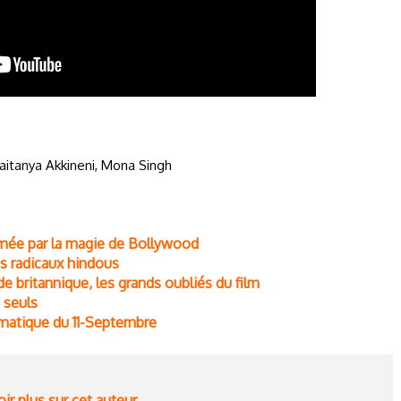
itanya Akkineni, Mona Singh
limée par la magie de Bollywood
les radicaux hindous
de britannique, les grands oubliés du film
 seuls
umatique du 11-Septembre
ir plus sur cet auteur