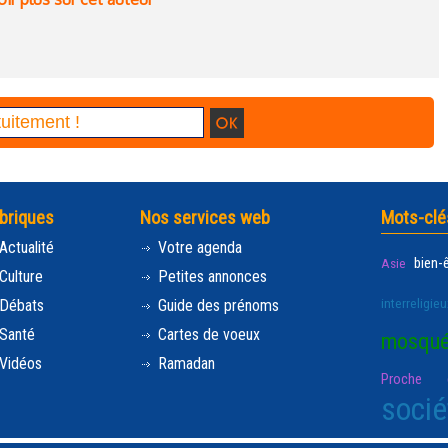
briques
Nos services web
Mots-clé
Actualité
Votre agenda
bien-
Asie
Culture
Petites annonces
interreligieu
Débats
Guide des prénoms
Santé
Cartes de voeux
mosqu
Vidéos
Ramadan
Proche e
socié