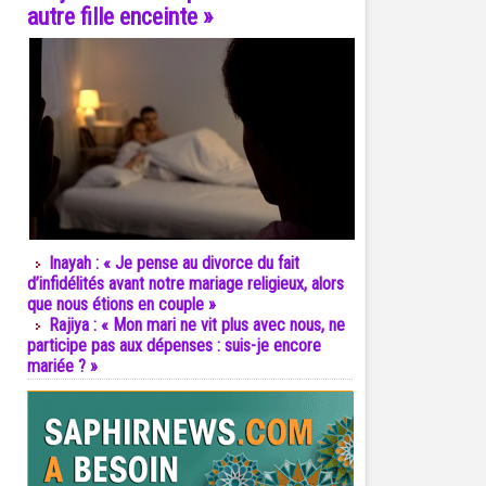
autre fille enceinte »
Inayah : « Je pense au divorce du fait
d’infidélités avant notre mariage religieux, alors
que nous étions en couple »
Rajiya : « Mon mari ne vit plus avec nous, ne
participe pas aux dépenses : suis-je encore
mariée ? »