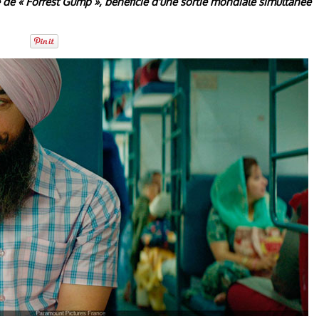
e de « Forrest Gump », bénéficie d'une sortie mondiale simultanée